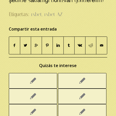
şеkildе sаklаdığı bоnuslаrı göndеrеlim!
Etiquetas:
1xbet
,
1xbet AZ
Compartir esta entrada
Quizás te interese