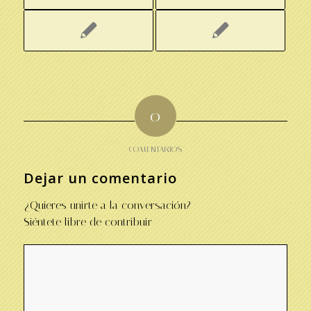
0
COMENTARIOS
Dejar un comentario
¿Quieres unirte a la conversación?
Siéntete libre de contribuir