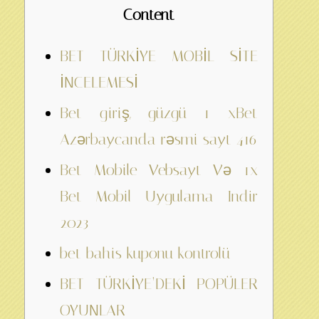
Content
BET TÜRKİYE MOBİL SİTE
İNCELEMESİ
Bet giriş, güzgü 1 xBet
Azərbaycanda rəsmi sayt 416
Bet Mobile Vebsayt Və 1x
Bet Mobil Uygulama Indir
2023
bet bahis kuponu kontrolü
BET TÜRKİYE’DEKİ POPÜLER
OYUNLAR