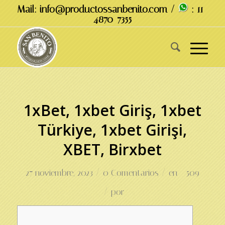
Mail: info@productossanbenito.com /
: 11-
4870-7355
1xBet, 1xbet Giriş, 1xbet
Türkiye, 1xbet Girişi,
XBET, Birxbet
/
/
27 noviembre, 2023
0 Comentarios
en
- 509
/
por