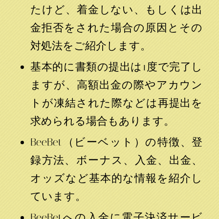
たけど、着金しない、もしくは出
金拒否をされた場合の原因とその
対処法をご紹介します。
基本的に書類の提出は1度で完了し
ますが、高額出金の際やアカウン
トが凍結された際などは再提出を
求められる場合もあります。
BeeBet（ビーベット）の特徴、登
録方法、ボーナス、入金、出金、
オッズなど基本的な情報を紹介し
ています。
BeeBetへの入金に電子決済サービ