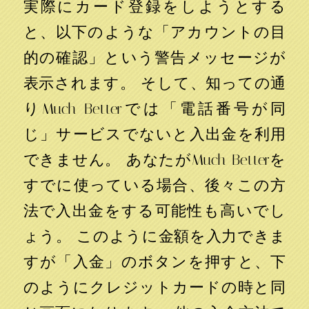
実際にカード登録をしようとする
と、以下のような「アカウントの目
的の確認」という警告メッセージが
表示されます。 そして、知っての通
りMuch Betterでは「電話番号が同
じ」サービスでないと入出金を利用
できません。 あなたがMuch Betterを
すでに使っている場合、後々この方
法で入出金をする可能性も高いでし
ょう。 このように金額を入力できま
すが「入金」のボタンを押すと、下
のようにクレジットカードの時と同