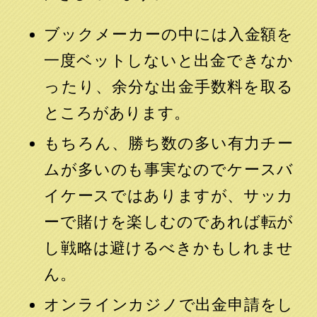
ブックメーカーの中には入金額を
一度ベットしないと出金できなか
ったり、余分な出金手数料を取る
ところがあります。
もちろん、勝ち数の多い有力チー
ムが多いのも事実なのでケースバ
イケースではありますが、サッカ
ーで賭けを楽しむのであれば転が
し戦略は避けるべきかもしれませ
ん。
オンラインカジノで出金申請をし