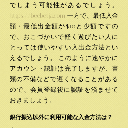
でしまう可能性があるでしょう。
https://beebetja.com
一方で、最低入金
額・最低出金額が$10と少額ですの
で、おこづかいで軽く遊びたい人に
とっては使いやすい入出金方法とい
えるでしょう。 このように速やかに
アカウント認証は完了しますが、書
類の不備などで遅くなることがある
ので、会員登録後に認証を済ませて
おきましょう。
銀行振込以外に利用可能な入金方法は？