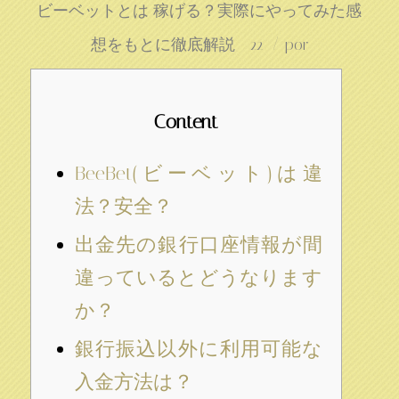
ビーベットとは 稼げる？実際にやってみた感
/
想をもとに徹底解説 - 22
por
Content
BeeBet(ビーベット)は違
法？安全？
出金先の銀行口座情報が間
違っているとどうなります
か？
銀行振込以外に利用可能な
入金方法は？