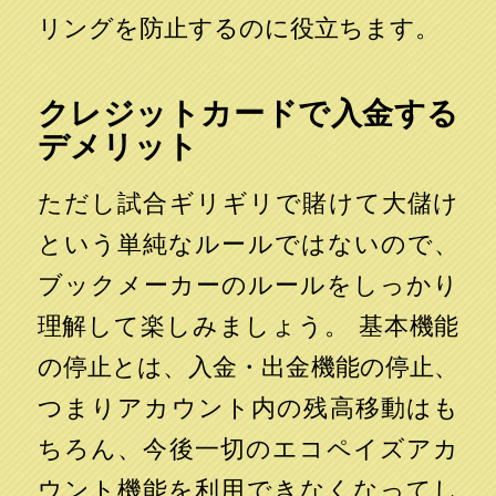
リングを防止するのに役立ちます。
クレジットカードで入金する
デメリット
ただし試合ギリギリで賭けて大儲け
という単純なルールではないので、
ブックメーカーのルールをしっかり
理解して楽しみましょう。 基本機能
の停止とは、入金・出金機能の停止、
つまりアカウント内の残高移動はも
ちろん、今後一切のエコペイズアカ
ウント機能を利用できなくなってし