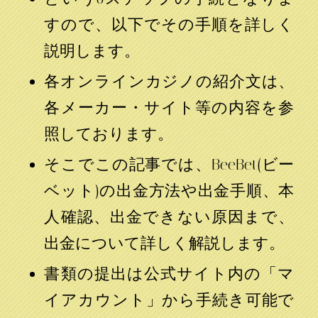
すので、以下でその手順を詳しく
説明します。
各オンラインカジノの紹介文は、
各メーカー・サイト等の内容を参
照しております。
そこでこの記事では、BeeBet(ビー
ベット)の出金方法や出金手順、本
人確認、出金できない原因まで、
出金について詳しく解説します。
書類の提出は公式サイト内の「マ
イアカウント」から手続き可能で