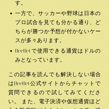
す。
一方で、サッカーや野球は日本の
プロ試合を見ても分かる通り、ど
ちらが勝つか予想が付かないケー
スが多々あります。
BeeBetで使用できる通貨はドルの
みとなっています。
この記事を読んでも解決しない場合
はBeeBet公式サイトからチャットで
質問できるので試してみてくださ
い。 また、電子決済や仮想通貨ほど