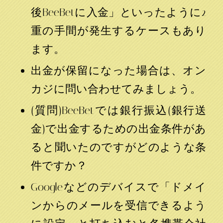
後BeeBetに入金」といったように2
重の手間が発生するケースもあり
ます。
出金が保留になった場合は、オン
カジに問い合わせてみましょう。
(質問)BeeBetでは銀行振込(銀行送
金)で出金するための出金条件があ
ると聞いたのですがどのような条
件ですか？
Googleなどのデバイスで「ドメイ
ンからのメールを受信できるよう