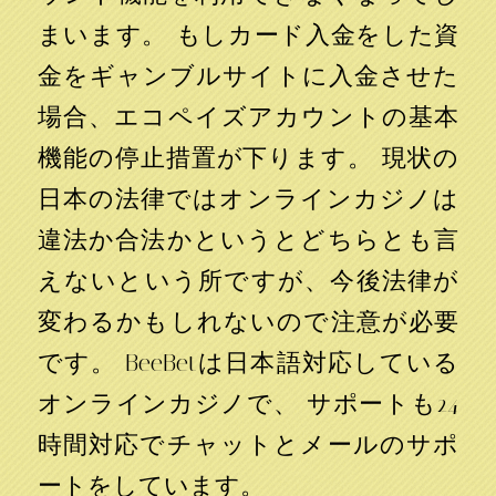
まいます。 もしカード入金をした資
金をギャンブルサイトに入金させた
場合、エコペイズアカウントの基本
機能の停止措置が下ります。 現状の
日本の法律ではオンラインカジノは
違法か合法かというとどちらとも言
えないという所ですが、今後法律が
変わるかもしれないので注意が必要
です。 BeeBetは日本語対応している
オンラインカジノで、 サポートも24
時間対応でチャットとメールのサポ
ートをしています。