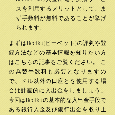
スを利用するメリットとして、ま
ず手数料が無料であることが挙げ
られます。
まずはBeeBet(ビーベット)の評判や登
録方法などの基本情報を知りたい方
はこちらの記事をご覧ください。 こ
の為替手数料も必要となりますの
で、ドル以外の口座とを使用する場
合は計画的に入出金をしましょう。
今回はBeeBetの基本的な入出金手段で
ある銀行入金及び銀行出金を取り上