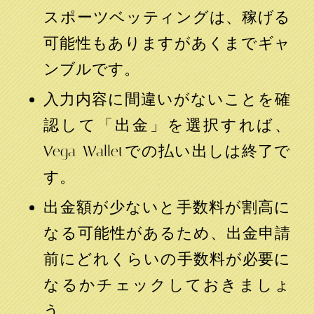
スポーツベッティングは、稼げる
可能性もありますがあくまでギャ
ンブルです。
入力内容に間違いがないことを確
認して「出金」を選択すれば、
Vega Walletでの払い出しは終了で
す。
出金額が少ないと手数料が割高に
なる可能性があるため、出金申請
前にどれくらいの手数料が必要に
なるかチェックしておきましょ
う。