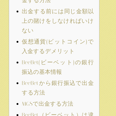
金する方法
出金する前には同じ金額以
上の賭けをしなければいけ
ない
仮想通貨(ビットコイン)で
入金するデメリット
BeeBet(ビーベット)の銀行
振込の基本情報
BeeBetから銀行振込で出金
する方法
MGSで出金する方法
BeeBet（ビーベット）は違