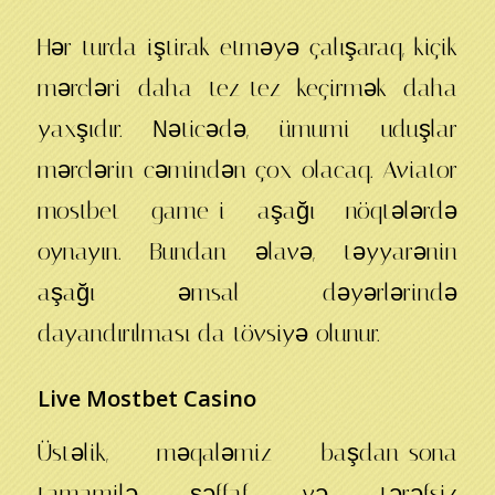
Hər turda iştirak etməyə çalışaraq, kiçik
mərcləri daha tez-tez keçirmək daha
yaxşıdır. Nəticədə, ümumi uduşlar
mərclərin cəmindən çox olacaq. Aviator
mostbet game-i aşağı nöqtələrdə
oynayın. Bundan əlavə, təyyarənin
aşağı əmsal dəyərlərində
dayandırılması da tövsiyə olunur.
Live Mostbet Casino
Üstəlik, məqaləmiz başdan-sona
tamamilə şəffaf və tərəfsiz