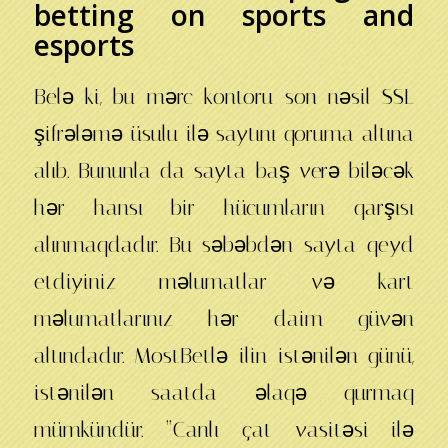
betting on sports and
esports
Belə ki, bu mərc kontoru son nəsil SSL
şifrələmə üsulu ilə saytını qoruma altına
alıb. Bununla da sayta baş verə biləcək
hər hansı bir hücumların qarşısı
alınmaqdadır. Bu səbəbdən sayta qeyd
etdiyiniz məlumatlar və kart
məlumatlarınız hər daim güvən
altındadır. MostBetlə ilin istənilən günü,
istənilən saatda əlaqə qurmaq
mümkündür. “Canlı çat vasitəsi ilə