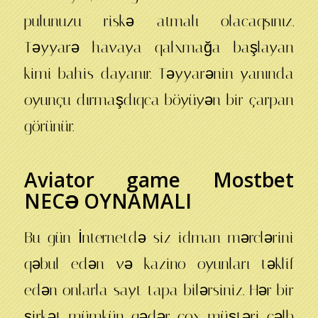
pulunuzu riskə atmalı olacaqsınız.
Təyyarə havaya qalxmağa başlayan
kimi bahis dayanır. Təyyarənin yanında
oyunçu dırmaşdıqca böyüyən bir çarpan
görünür.
Aviator game Mostbet
NECƏ OYNAMALI
Bu gün İnternetdə siz idman mərclərini
qəbul edən və kazino oyunları təklif
edən onlarla sayt tapa bilərsiniz. Hər bir
şirkət mümkün qədər çox müştəri cəlb