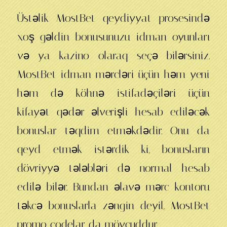
Üstəlik MostBet qeydiyyat prosesində
xoş gəldin bonusunuzu idman oyunları
və ya kazino olaraq seçə bilərsiniz.
MostBet idman mərcləri üçün həm yeni
həm də köhnə istifadəçiləri üçün
kifayət qədər əlverişli hesab ediləcək
bonuslar təqdim etməkdədir. Onu da
qeyd etmək istərdik ki, bonusların
dövriyyə tələbləri də normal hesab
edilə bilər. Bundan əlavə mərc kontoru
təkcə bonuslarla zəngin deyil, MostBet
promo codelar da mövcuddur.