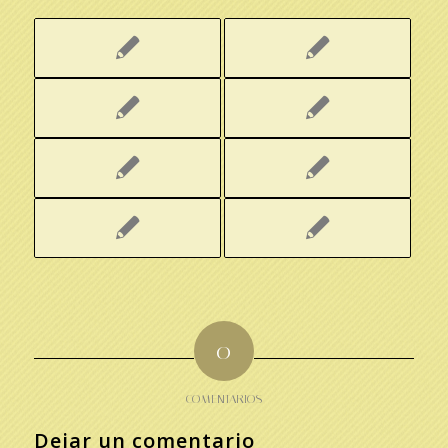
0
COMENTARIOS
Dejar un comentario