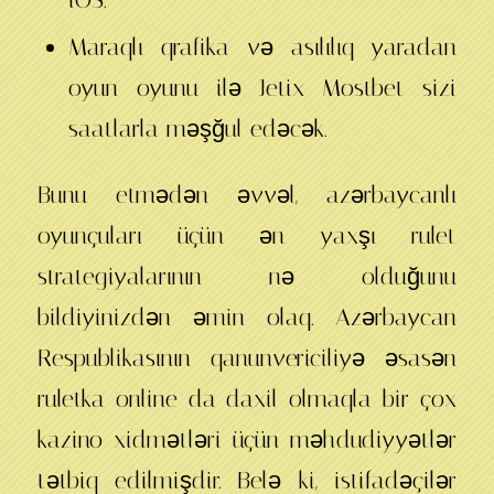
Maraqlı qrafika və asılılıq yaradan
oyun oyunu ilə Jetix Mostbet sizi
saatlarla məşğul edəcək.
Bunu etmədən əvvəl, azərbaycanlı
oyunçuları üçün ən yaxşı rulet
strategiyalarının nə olduğunu
bildiyinizdən əmin olaq. Azərbaycan
Respublikasının qanunvericiliyə əsasən
ruletka online da daxil olmaqla bir çox
kazino xidmətləri üçün məhdudiyyətlər
tətbiq edilmişdir. Belə ki, istifadəçilər