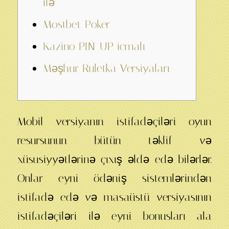
ilə
Mostbet Poker
Kazino PIN-UP icmalı
Məşhur Ruletka Versiyaları
Mobil versiyanın istifadəçiləri oyun
resursunun bütün təklif və
xüsusiyyətlərinə çıxış əldə edə bilərlər.
Onlar eyni ödəniş sistemlərindən
istifadə edə və masaüstü versiyasının
istifadəçiləri ilə eyni bonusları ala