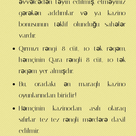
əvvəlcədən təyin edilmiş, etməyiniz
gərəkən addımlar və ya kazino
bonusunun təklif olunduğu sahələr
vardır.
Qırmızı rəngi 8 cüt, 10 tək rəqəm,
həmçinin Qara rəngli 8 cüt, 10 tək
rəqəm yer almışdır.
Bu, oradakı ən maraqlı kazino
oyunlarından biridir!
Həmçinin kazinodan asılı olaraq
sıfırlar tez-tez rəngli mərclərə daxil
edilmir.