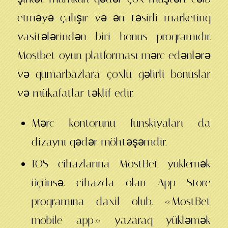
etməyə çalışır və ən təsirli marketinq
vasitələrindən biri bonus proqramıdır.
Mostbet oyun platforması mərc edənlərə
və qumarbazlara çoxlu gəlirli bonuslar
və mükafatlar təklif edir.
Mərc kontorunu funskiyaları da
dizaynı qədər möhtəşəmdir.
IOS cihazlarına MostBet yuklemək
üçünsə, cihazda olan App Store
proqramına daxil olub, «MostBet
mobile app» yazaraq yükləmək