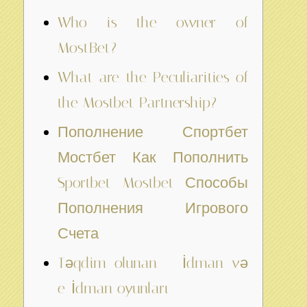
Who is the owner of
MostBet?
What are the Peculiarities of
the Mostbet Partnership?
Пополнение Спортбет
Мостбет Как Пополнить
Sportbet Mostbet Способы
Пополнения Игрового
Счета
Təqdim olunan – İdman və
e-İdman oyunları