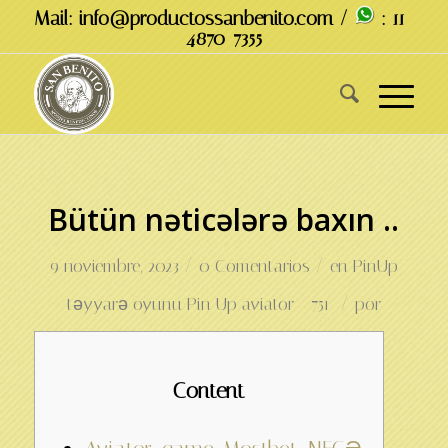
Mail: info@productossanbenito.com /
: 11-
4870-7355
Bütün nəticələrə baxın ..
/
/
9 noviembre, 2023
0 Comentarios
en
PinUp
/
təyyarə oyunu Pin Up aviator - 751
por
Content