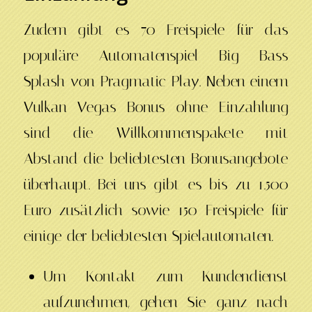
Zudem gibt es 70 Freispiele für das
populäre Automatenspiel Big Bass
Splash von Pragmatic Play. Neben einem
Vulkan Vegas Bonus ohne Einzahlung
sind die Willkommenspakete mit
Abstand die beliebtesten Bonusangebote
überhaupt. Bei uns gibt es bis zu 1.500
Euro zusätzlich sowie 150 Freispiele für
einige der beliebtesten Spielautomaten.
Um Kontakt zum Kundendienst
aufzunehmen, gehen Sie ganz nach