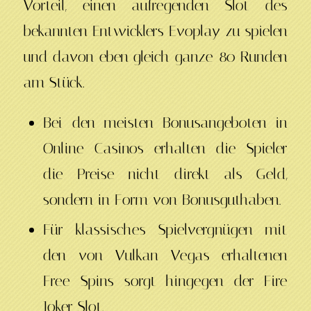
Vorteil, einen aufregenden Slot des
bekannten Entwicklers Evoplay zu spielen
und davon eben gleich ganze 80 Runden
am Stück.
Bei den meisten Bonusangeboten in
Online Casinos erhalten die Spieler
die Preise nicht direkt als Geld,
sondern in Form von Bonusguthaben.
Für klassisches Spielvergnügen mit
den von Vulkan Vegas erhaltenen
Free Spins sorgt hingegen der Fire
Joker Slot.