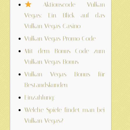
Aktionscode Vulkan
Vegas: Ein Blick auf das
Vulkan Vegas Casino
Vulkan Vegas Promo Code
Mit dem Bonus Code zum
Vulkan Vegas Bonus
Vulkan Vegas Bonus für
Bestandskunden
Einzahlung:
Welche Spiele findet man bei
Vulkan Vegas?