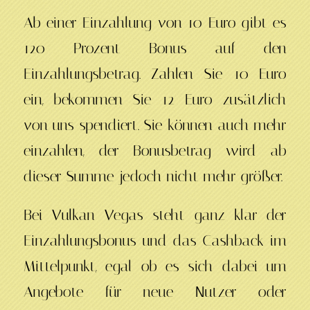
Ab einer Einzahlung von 10 Euro gibt es
120 Prozent Bonus auf den
Einzahlungsbetrag. Zahlen Sie 10 Euro
ein, bekommen Sie 12 Euro zusätzlich
von uns spendiert. Sie können auch mehr
einzahlen, der Bonusbetrag wird ab
dieser Summe jedoch nicht mehr größer.
Bei Vulkan Vegas steht ganz klar der
Einzahlungsbonus und das Cashback im
Mittelpunkt, egal ob es sich dabei um
Angebote für neue Nutzer oder