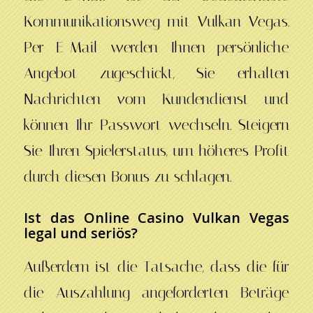
Kommunikationsweg mit Vulkan Vegas.
Per E-Mail werden Ihnen persönliche
Angebot zugeschickt, Sie erhalten
Nachrichten vom Kundendienst und
können Ihr Passwort wechseln. Steigern
Sie Ihren Spielerstatus, um höheres Profit
durch diesen Bonus zu schlagen.
Ist das Online Casino Vulkan Vegas
legal und seriös?
Außerdem ist die Tatsache, dass die für
die Auszahlung angeforderten Beträge