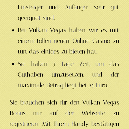
Einsteiger und Anfänger sehr gut
geeignet sind.
Bei Vulkan Vegas haben wir es mit
einem tollen neuen Online Casino zu
tun, das einiges zu bieten hat.
Sie haben 3 Tage Zeit, um das
Guthaben umzusetzen, und der
maximale Betrag liegt bei 25 Euro.
Sie brauchen sich für den Vulkan Vegas
Bonus nur auf der Webseite zu
registrieren. Mit Ihrem Handy bestätigen