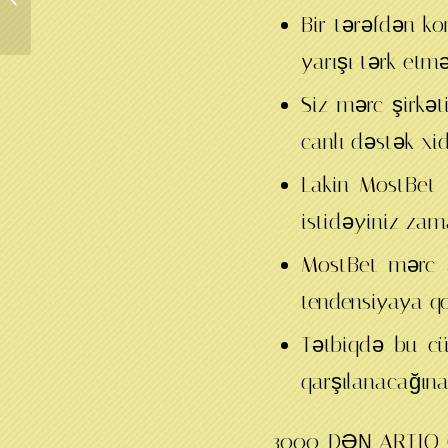
Review 2023 Upto 60% Revshare
Bir tərəfdən k
yarışı tərk etmə
Siz mərc şirkət
canlı dəstək xid
Lakin MostBet t
istidəyiniz zama
MostBet mərc ş
tendensiyaya qo
Tətbiqdə bu cü
qarşılanacağına
3000-DƏN ARTIQ 