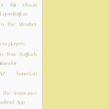
obi ilə idman
l qoyuluşları
To The Mostbet
new players
 Yeni Başladı,
əlumdur
Z bonusları
h The Assistance
ndroid App