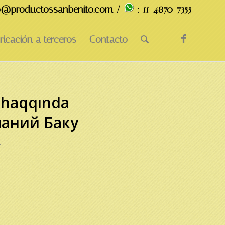
fo@productossanbenito.com /
: 11-4870-7355
ricación a terceros
Contacto
 haqqında
паний Баку
r