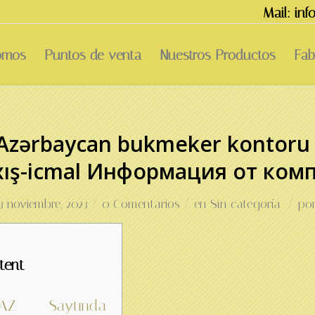
Mail: in
omos
Puntos de venta
Nuestros Productos
Fab
Azərbaycan bukmeker kontoru
ış-icmal Информация от ком
/
/
/
3 noviembre, 2023
0 Comentarios
en
Sin categoría
po
tent
AZ Saytında