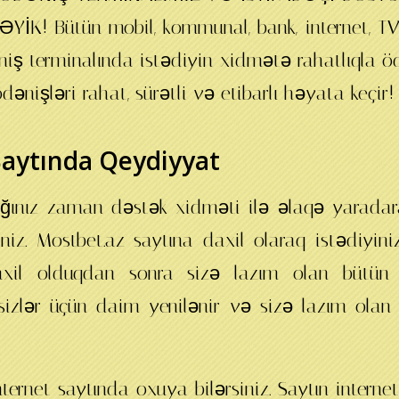
İK! Bütün mobil, kommunal, bank, internet, TV
ş terminalında istədiyin xidmətə rahatlıqla ö
ənişləri rahat, sürətli və etibarlı həyata keçir!
aytında Qeydiyyat
ığınız zaman dəstək xidməti ilə əlaqə yaradar
siniz. Mostbet.az saytına daxil olaraq istədiyi
axil olduqdan sonra sizə lazım olan bütün
 sizlər üçün daim yenilənir və sizə lazım olan
nternet saytında oxuya bilərsiniz. Saytın intern