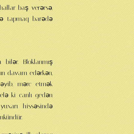
hallar baş verərsə,
ecə tapmaq barədə
bilər. Bloklanmış
un davam edərkən,
ləyib, mərc etmək
Belə ki canlı gedən
uxarı hissəsində
mkündür.