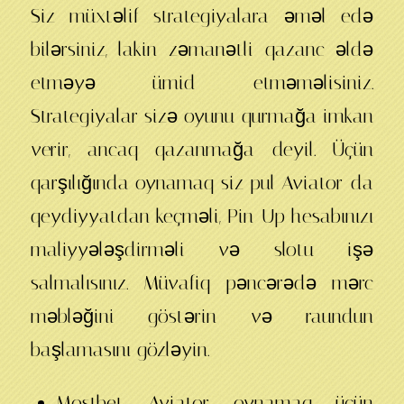
Siz müxtəlif strategiyalara əməl edə
bilərsiniz, lakin zəmanətli qazanc əldə
etməyə ümid etməməlisiniz.
Strategiyalar sizə oyunu qurmağa imkan
verir, ancaq qazanmağa deyil. Üçün
qarşılığında oynamaq siz pul Aviator-da
qeydiyyatdan keçməli, Pin-Up hesabınızı
maliyyələşdirməli və slotu işə
salmalısınız. Müvafiq pəncərədə mərc
məbləğini göstərin və raundun
başlamasını gözləyin.
Mostbet Aviator oynamaq üçün