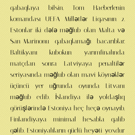
qabaqlaya bilsin. Tom Haeberlenin
komandası UEFA Millətlər Liqasının 2.
Estonlar iki dəfə məğlub olan Malta və
San-Marinonu qabaqlamağı bacarıblar.
Baltikyanı kubokun yarımfinalında
matçdan sonra Latviyaya penaltilər
seriyasında məğlub olan mavi köynəklər
üçüncü yer uğrunda oyunda Litvanı
məğlub edib. İslandiya ilə yoldaşlıq
görüşlərində Estoniya heç-heçə oynayıb,
Finlandiyaya minimal hesabla qalib
gəlib. Estoniyalıların güclü heyəti yoxdur