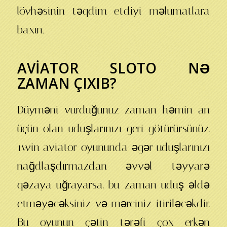
lövhəsinin təqdim etdiyi məlumatlara
baxın.
AVİATOR SLOTO NƏ
ZAMAN ÇIXIB?
Düyməni vurduğunuz zaman həmin an
üçün olan uduşlarınızı geri götürürsünüz.
1win aviator oyununda əgər uduşlarınızı
nağdlaşdırmazdan əvvəl təyyarə
qəzaya uğrayarsa, bu zaman uduş əldə
etməyəcəksiniz və mərciniz itiriləcəkdir.
Bu oyunun çətin tərəfi çox erkən