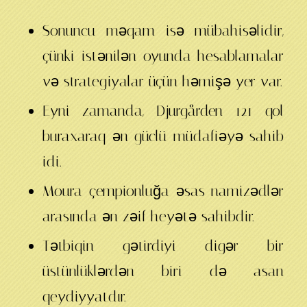
Sonuncu məqam isə mübahisəlidir,
çünki istənilən oyunda hesablamalar
və strategiyalar üçün həmişə yer var.
Eyni zamanda, Djurgården 121 qol
buraxaraq ən güclü müdafiəyə sahib
idi.
Moura çempionluğa əsas namizədlər
arasında ən zəif heyətə sahibdir.
Tətbiqin gətirdiyi digər bir
üstünlüklərdən biri də asan
qeydiyyatdır.