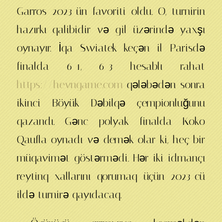
Garros 2023-ün favoriti oldu. O, turnirin
hazırkı qalibidir və gil üzərində yaxşı
oynayır. İqa Swiatek keçən il Parisdə
finalda 6-1, 6-3 hesablı rahat
https://hevngame.com
qələbədən sonra
ikinci Böyük Dəbilqə çempionluğunu
qazandı. Gənc polyak finalda Koko
Qaufla oynadı və demək olar ki, heç bir
müqavimət göstərmədi. Hər iki idmançı
reytinq xallarını qorumaq üçün 2023-cü
ildə turnirə qayıdacaq.