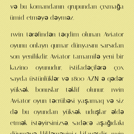
və bu komandanın qrupundan çıxmağa
ümid etməyə dəyməz.
1win tərəfindən təqdim olunan Aviator
oyunu onlayn qumar dünyasını sarsıdan
son yenilikdir. Aviator tamamilə yeni bir
kazino oyunudur, istifadəçilərə çox
sayda üstünlüklər və 1800 AZN-ə qədər
yüksək bonuslar təklif olunur. 1win
Aviator oyun təcrübəsi yaşamaq və siz
də bu oyundan yüksək uduşlar əldə
etmək istəyirsinizsə, sadəcə aşağıdakı
düyməyə klikləməyiniz kifayətdir. 1win