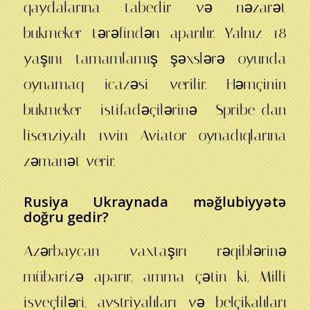
qaydalarına tabedir və nəzarət
bukmeker tərəfindən aparılır. Yalnız 18
yaşını tamamlamış şəxslərə oyunda
oynamaq icazəsi verilir. Həmçinin
bukmeker istifadəçilərinə Spribe-dan
lisenziyalı 1win Aviator oynadıqlarına
zəmanət verir.
Rusiya Ukraynada məğlubiyyətə
doğru gedir?
Azərbaycan vaxtaşırı rəqiblərinə
mübarizə aparır, amma çətin ki, Milli
isveçliləri, avstriyalıları və belçikalıları