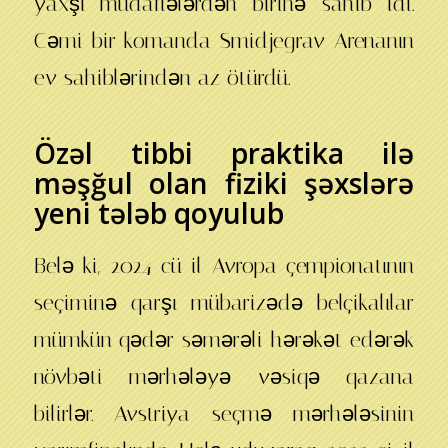
yaxşı müdafiələrdən birinə sahib idi.
Cəmi bir komanda Smidjegrav Arenanın
ev sahiblərindən az ötürdü.
Özəl tibbi praktika ilə
məşğul olan fiziki şəxslərə
yeni tələb qoyulub
Belə ki, 2024-cü il Avropa çempionatının
seçiminə qarşı mübarizədə belçikalılar
mümkün qədər səmərəli hərəkət edərək
növbəti mərhələyə vəsiqə qazana
bilirlər. Avstriya seçmə mərhələsinin