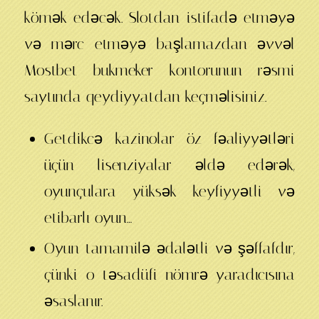
kömək edəcək. Slotdan istifadə etməyə
və mərc etməyə başlamazdan əvvəl
Mostbet bukmeker kontorunun rəsmi
saytında qeydiyyatdan keçməlisiniz.
Getdikcə kazinolar öz fəaliyyətləri
üçün lisenziyalar əldə edərək,
oyunçulara yüksək keyfiyyətli və
etibarlı oyun…
Oyun tamamilə ədalətli və şəffafdır,
çünki o təsadüfi nömrə yaradıcısına
əsaslanır.