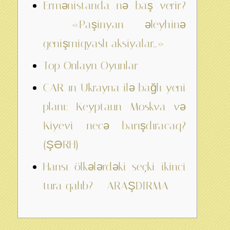
Ermənistanda nə baş verir?
– «Paşinyan əleyhinə
genişmiqyaslı aksiyalar…»
Top Onlayn Oyunlar
CAR-ın Ukrayna ilə bağlı yeni
planı: Keyptaun Moskva və
Kiyevi necə barışdıracaq?
(ŞƏRH)
Hansı ölkələrdəki seçki ikinci
tura qalıb? – ARAŞDIRMA