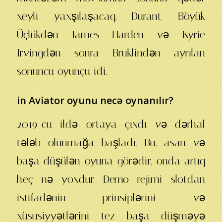
xeyli yaxşılaşacaq. Durant, Böyük
Üçlükdən James Harden və Kyrie
Irvingdən sonra Bruklindən ayrılan
sonuncu oyunçu idi.
in Aviator oyunu necə oynanılır?
2019-cu ildə ortaya çıxdı və dərhal
tələb olunmağa başladı. Bu, asan və
başa düşülən oyuna görədir, onda artıq
heç nə yoxdur. Demo rejimi slotdan
istifadənin prinsiplərini və
xüsusiyyətlərini tez başa düşməyə