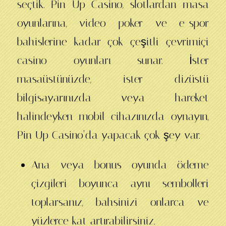
seçtik. Pin Up Casino, slotlardan masa
oyunlarına, video poker ve e-spor
bahislerine kadar çok çeşitli çevrimiçi
casino oyunları sunar. İster
masaüstünüzde, ister dizüstü
bilgisayarınızda veya hareket
halindeyken mobil cihazınızda oynayın,
Pin Up Casino’da yapacak çok şey var.
Ana veya bonus oyunda ödeme
çizgileri boyunca aynı sembolleri
toplarsanız, bahsinizi onlarca ve
yüzlerce kat artırabilirsiniz.