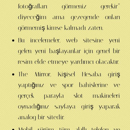
fotoğrafları görmeniz gerekir”
diyeceğim ama gezegende onları
görmemiş kimse kalmadı zaten.
Bu incelemeler, web sitesine yeni
gelen yeni başlayanlar için genel bir
resim elde etmeye yardımcı olacaktır.
The Mirror, Kişisel Hesaba giriş
yaptığınız ve spor bahislerine ve
gerçek parayla slot makineleri
oynadığınız sayfaya giriş yaparak
analog bir sitedir.
Mobil sürüm, tüm akıllı telefon ve