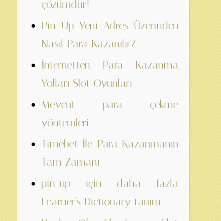
çözümdür!
Pin Up Yeni Adres Üzerinden
Nasıl Para Kazanılır?
İnternetten Para Kazanma
Yolları Slot Oyunları
Mevcut para çekme
yöntemleri
Timebet İle Para Kazanmanın
Tam Zamanı
pin-up için daha fazla
Learner’s Dictionary tanım