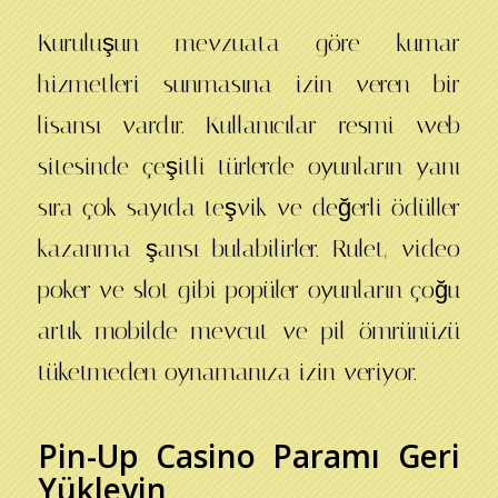
Kuruluşun mevzuata göre kumar
hizmetleri sunmasına izin veren bir
lisansı vardır. Kullanıcılar resmi web
sitesinde çeşitli türlerde oyunların yanı
sıra çok sayıda teşvik ve değerli ödüller
kazanma şansı bulabilirler. Rulet, video
poker ve slot gibi popüler oyunların çoğu
artık mobilde mevcut ve pil ömrünüzü
tüketmeden oynamanıza izin veriyor.
Pin-Up Casino Paramı Geri
Yükleyin