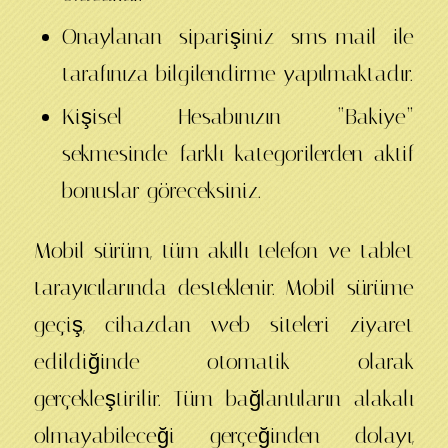
Onaylanan siparişiniz sms-mail ile
tarafınıza bilgilendirme yapılmaktadır.
Kişisel Hesabınızın “Bakiye”
sekmesinde farklı kategorilerden aktif
bonuslar göreceksiniz.
Mobil sürüm, tüm akıllı telefon ve tablet
tarayıcılarında desteklenir. Mobil sürüme
geçiş, cihazdan web siteleri ziyaret
edildiğinde otomatik olarak
gerçekleştirilir. Tüm bağlantıların alakalı
olmayabileceği gerçeğinden dolayı,