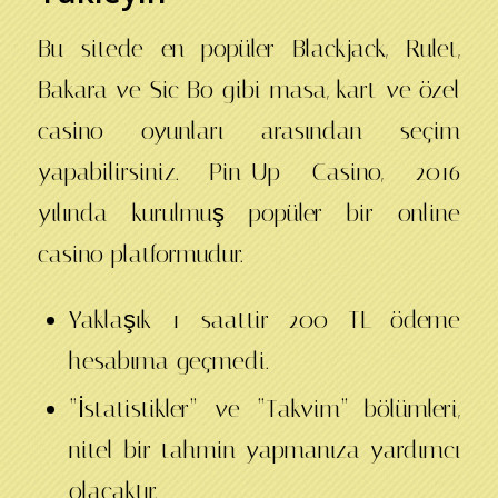
Bu sitede en popüler Blackjack, Rulet,
Bakara ve Sic Bo gibi masa, kart ve özel
casino oyunları arasından seçim
yapabilirsiniz. Pin-Up Casino, 2016
yılında kurulmuş popüler bir online
casino platformudur.
Yaklaşık 1 saattir 200 TL ödeme
hesabıma geçmedi.
“İstatistikler” ve “Takvim” bölümleri,
nitel bir tahmin yapmanıza yardımcı
olacaktır.