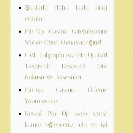
Şunlarla daha fazla bilgi
edinin:
Pin-Up Casino Giremiyorum
Siteye Oyun Oynayacağım!
CME Lolipoplu Kız, Pin Up Girl
Tasarımlı Dekoratif Oto
Kokusu Ve Aksesuarı
Pin-up Casino Ödeme
Yapmıyorlar
Resmi Pin Up web sitesi,
kumar eğlenceniz için en iyi