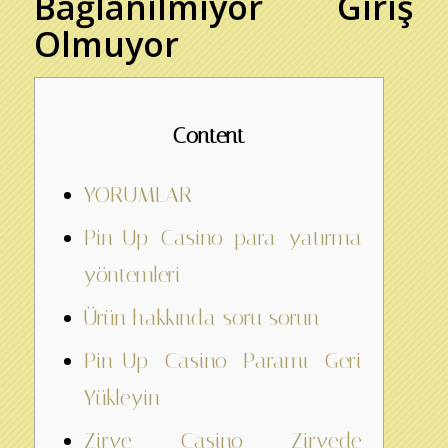
Bağlanılmıyor Giriş
Olmuyor
Content
YORUMLAR
Pin-Up Casino para yatırma
yöntemleri
Ürün hakkında soru sorun
Pin-Up Casino Paramı Geri
Yükleyin
Zirve Casino Zirvede