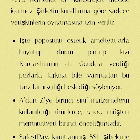
içermez. Şirketin kurallarına göre sadece
yetişkinlerin oynamasına izin verilir.
İşte poposunu estetik ameliyatlarla
büyütüp duran pin-up kızı
Kardashian’ın da Goude’a verdiği
pozlarla farkına bile varmadan bu
tarz bir ırkçılığı beslediği söyleniyor.
A’dan Z’ye birinci sınıf malzemelerin
kullanıldığı ürünlerde, %100 müşteri
memnuniyeti birinci önceliğimizdir.
SafestPay, kanıtlanmış SSL şifreleme