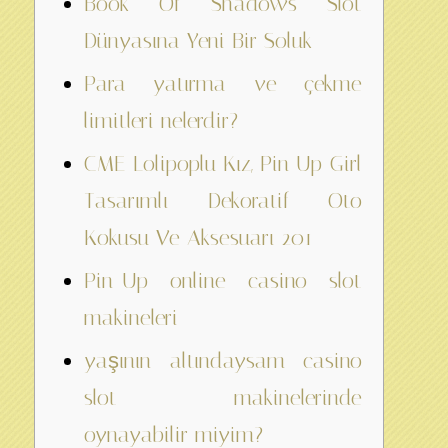
Book Of Shadows Slot
Dünyasına Yeni Bir Soluk
Para yatırma ve çekme
limitleri nelerdir?
CME Lolipoplu Kız, Pin Up Girl
Tasarımlı Dekoratif Oto
Kokusu Ve Aksesuarı 201
Pin-Up online casino slot
makineleri
yaşının altındaysam casino
slot makinelerinde
oynayabilir miyim?