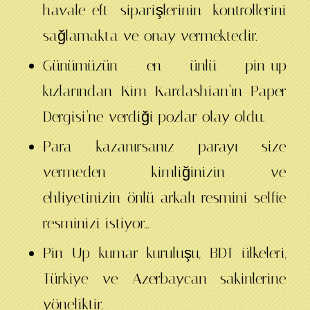
havale-eft siparişlerinin kontrollerini
sağlamakta ve onay vermektedir.
Günümüzün en ünlü pin-up
kızlarından Kim Kardashian’ın Paper
Dergisi’ne verdiği pozlar olay oldu.
Para kazanırsanız parayı size
vermeden kimliğinizin ve
ehliyetinizin önlü arkalı resmini selfie
resminizi istiyor…
Pin Up kumar kuruluşu, BDT ülkeleri,
Türkiye ve Azerbaycan sakinlerine
yöneliktir.