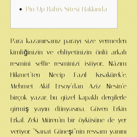
Pin Up Bahis Sitesi Hakkında
Para kazanırsanız parayı size vermeden
kimliğinizin ve ehliyetinizin önlü arkalı
resmini selfie resminizi istiyor… Nâzım
Hikmet’ten Necip Fazıl Kısakürek’e,
Mehmet Akif Ersoy’dan Aziz Nesin’e
birçok yazar, bu güzel kapaklı dergilerle
girmiş yayın dünyasına. Güven Erkin
Erkal, Zeki Müren’in bir öyküsüne de yer
veriyor. “Sanat Güneşi”nin ressam yanını