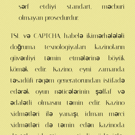
sərf etdiyi standart, məcburi
olmayan prosedurdur.
TSL və CAPTCHA, habelə ikimərhələləli
doğruma texnologiyaları kazinoların
güvənliyi təmin etmələrinə böyük
kömək edir. Kazino, eyni zamanda
təsadüfi rəqəm generatorundan istifadə
edərək oyun nəticələrinin şəffaf və
ədalətli olmasını təmin edir. Kazino
xidmətləri ilə yanaşı, idman mərci
xidmətləri də təmin edən kazinoda