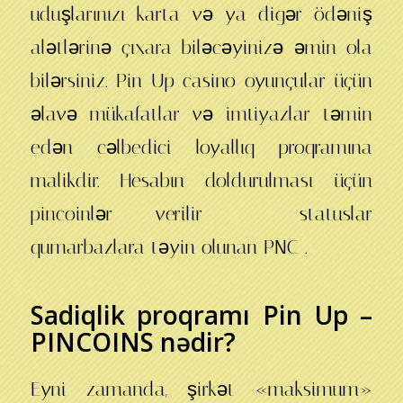
uduşlarınızı karta və ya digər ödəniş
alətlərinə çıxara biləcəyinizə əmin ola
bilərsiniz. Pin Up casino oyunçular üçün
əlavə mükafatlar və imtiyazlar təmin
edən cəlbedici loyallıq proqramına
malikdir. Hesabın doldurulması üçün
pincoinlər verilir – statuslar
qumarbazlara təyin olunan PNC .
Sadiqlik proqramı Pin Up –
PINCOINS nədir?
Eyni zamanda, şirkət «maksimum»