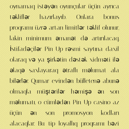
oynamaq istəyən oyunçular üçün ayrıca
təkliflər hazırlayıb. Onlara bonus
proqramı üzrə artan limitlər təklif olunur,
lakin minimum əmanət də artırılacaq.
İstifadəçilər Pin-Up rəsmi saytına daxil
olaraq və ya şirkətin dəstək xidməti ilə
əlaqə saxlayaraq ətraflı məlumat ala
bilərlər. Qumar evindən bülletenə abunə
olmaqla müştərilər həmişə ən son
məlumatı, o cümlədən Pin-Up casino az
üçün ən son promosyon kodları
alacaqlar. Bu tip loyallıq proqramı bəzi