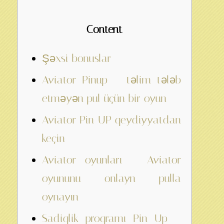
Content
Şəxsi bonuslar
Aviator Pinup – təlim tələb
etməyən pul üçün bir oyun
Aviator Pin UP qeydiyyatdan
keçin
Aviator oyunları – Aviator
oyununu onlayn pulla
oynayın
Sadiqlik proqramı Pin Up –