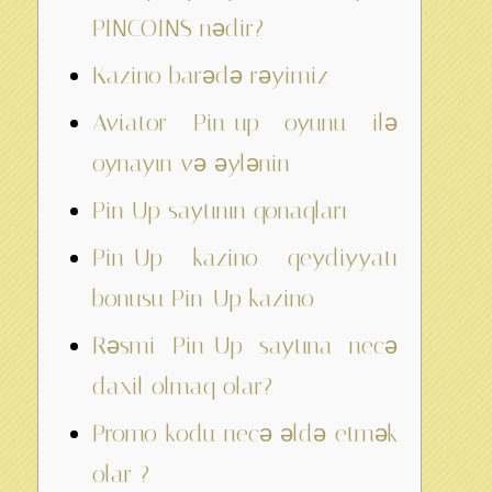
PINCOINS nədir?
Kazino barədə rəyimiz
Aviator Pin-up oyunu ilə
oynayın və əylənin
Pin Up saytının qonaqları
Pin-Up kazino qeydiyyatı
bonusu Pin-Up kazino
Rəsmi Pin-Up saytına necə
daxil olmaq olar?
Promo kodu necə əldə etmək
olar ?