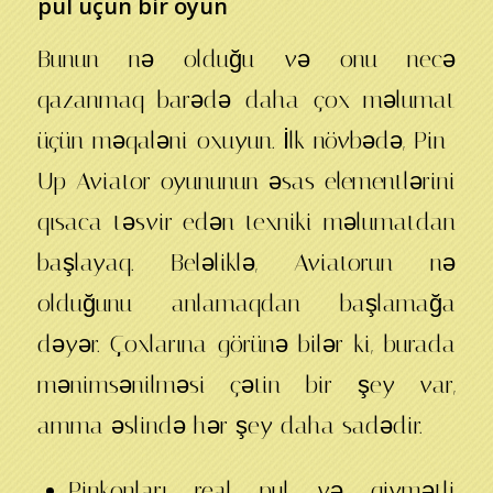
pul üçün bir oyun
Bunun nə olduğu və onu necə
qazanmaq barədə daha çox məlumat
üçün məqaləni oxuyun. İlk növbədə, Pin-
Up Aviator oyununun əsas elementlərini
qısaca təsvir edən texniki məlumatdan
başlayaq. Beləliklə, Aviatorun nə
olduğunu anlamaqdan başlamağa
dəyər. Çoxlarına görünə bilər ki, burada
mənimsənilməsi çətin bir şey var,
amma əslində hər şey daha sadədir.
Pinkonları real pul və qiymətli