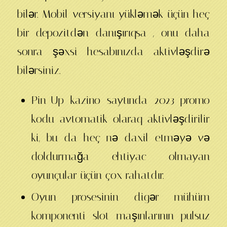
bilər. Mobil versiyanı yükləmək üçün heç
bir depozitdən danışırıqsa , onu daha
sonra şəxsi hesabınızda aktivləşdirə
bilərsiniz.
Pin-Up kazino saytında 2023 promo
kodu avtomatik olaraq aktivləşdirilir
ki, bu da heç nə daxil etməyə və
doldurmağa ehtiyac olmayan
oyunçular üçün çox rahatdır.
Oyun prosesinin digər mühüm
komponenti slot maşınlarının pulsuz