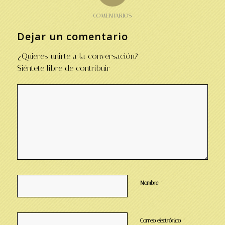
COMENTARIOS
Dejar un comentario
¿Quieres unirte a la conversación?
Siéntete libre de contribuir
*
Nombre
*
Correo electrónico