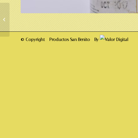
Bocadito de membrillo x
30 grs.
© Copyright - Productos San Benito - By