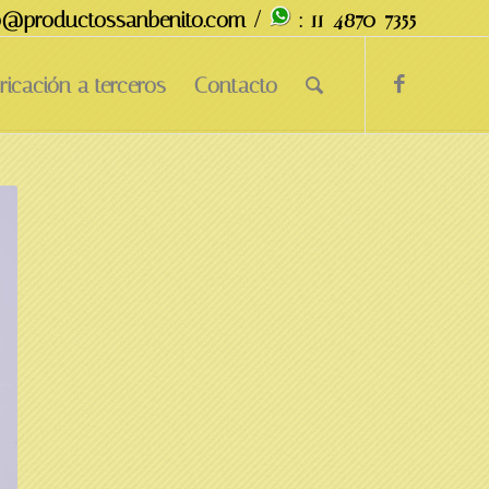
fo@productossanbenito.com /
: 11-4870-7355
ricación a terceros
Contacto