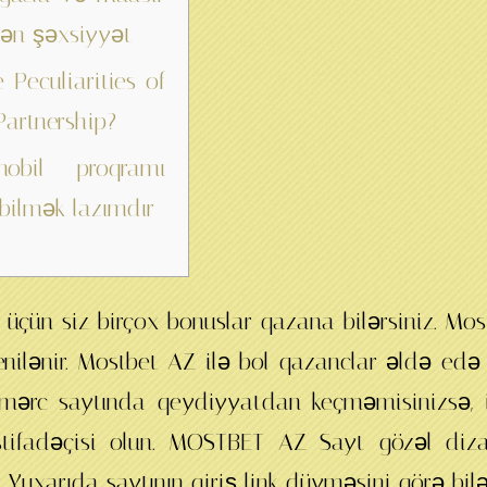
rən şəxsiyyət
Peculiarities of
Partnership?
bil proqramı
bilmək lazımdır
 üçün siz birçox bonuslar qazana bilərsiniz. Mo
nilənir. Mostbet AZ ilə bol qazanclar əldə edə b
mərc saytında qeydiyyatdan keçməmisinizsə, 
stifadəçisi olun. MOSTBET AZ Sayt gözəl diz
. Yuxarıda saytının giriş link düyməsini görə bilər