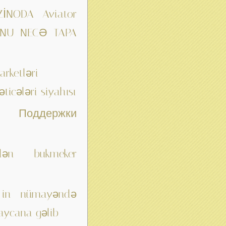
ZİNODA Aviator
UNU NECƏ TAPA
rketləri –
ticələri siyahısı
Поддержки
ən bukmeker
N-in nümayəndə
aycana gəlib