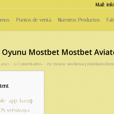
Mail: in
omos
Puntos de venta
Nuestros Productos
Fab
 Oyunu Mostbet Mostbet Avia
/
/
 2023
0 Comentarios
en
oyunu sındırmaq mümkündürmü
tent
ile app baxış –
OS versiyaya