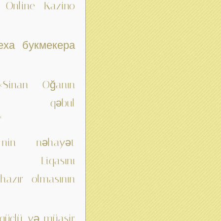
 Online Kazino
еха букмекера
«Sinan Oğanın
rini qəbul
”
nin nəhayət
ar Liqasını
azır olmasının
güclü və müasir