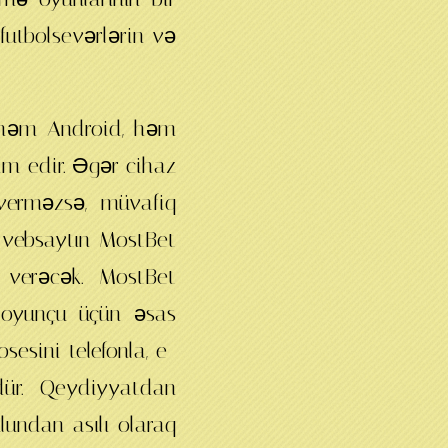
futbolsevərlərin və
ə həm Android, həm
dim edir. Əgər cihaz
verməzsə, müvafiq
 vebsaytın MostBet
 verəcək. MostBet
, oyunçu üçün əsas
esini telefonla, e-
ür. Qeydiyyatdan
lundan asılı olaraq