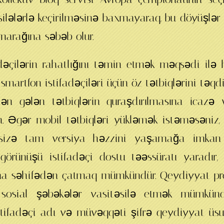
silələrlə keçirilməsinə baxmayaraq, bu döyüşlər 
marağına səbəb olur.
fadəçilərin rahatlığını təmin etmək məqsədi il
smartfon istifadəçiləri üçün öz tətbiqlərini təq
 gələn tətbiqlərin quraşdırılmasına icazə 
n. Əgər mobil tətbiqləri yükləmək istəməsəniz,
 sizə tam versiya həzzini yaşamağa imkan
örünüşü istifadəçi dostu təəssüratı yaradır
na səhifədən çatmaq mümkündür. Qeydiyyat pros
sosial şəbəkələr vasitəsilə etmək mümkünd
tifadəçi adı və müvəqqəti şifrə qeydiyyat üsu