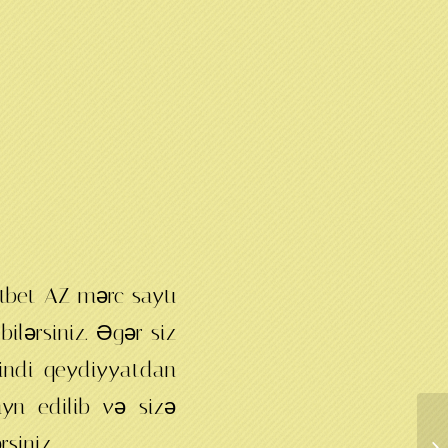
stbet AZ mərc saytı
ilərsiniz. Əgər siz
indi qeydiyyatdan
ayn edilib və sizə
Tə
siniz.