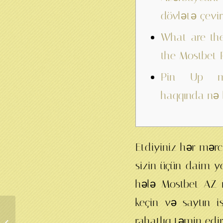
dövlətə çevi
What are the 
the Mostbet 
Pin Up mo
haqqında nə 
Etdiyiniz hər mərc
sizin üçün daim ye
hələ Mostbet AZ 
keçin və saytın i
ルーレットで禁止されている賭け方5
rahatlıq təmin edir