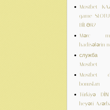
Mostbet KA
game SLOT
BİLƏR?
Mərc ma
hadisələrin nə
служба 
Mostbet
Mostbet d
bonusları
Türkiyə Dİ
heyəti Azərb