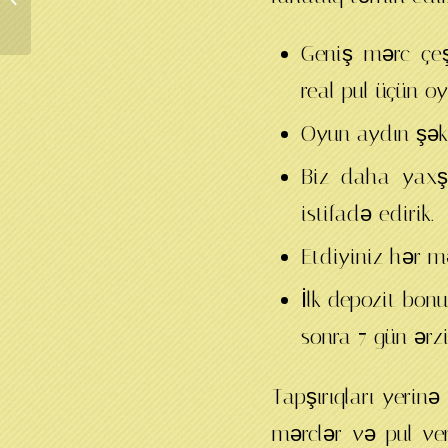
つ！おすすめの攻�...
Geniş mərc çe
real pul üçün oyn
Oyun aydın şəki
Biz daha yaxşı
istifadə edirik.
Etdiyiniz hər mə
İlk depozit bo
sonra 7 gün ərz
Tapşırıqları yerin
mərclər və pul ver