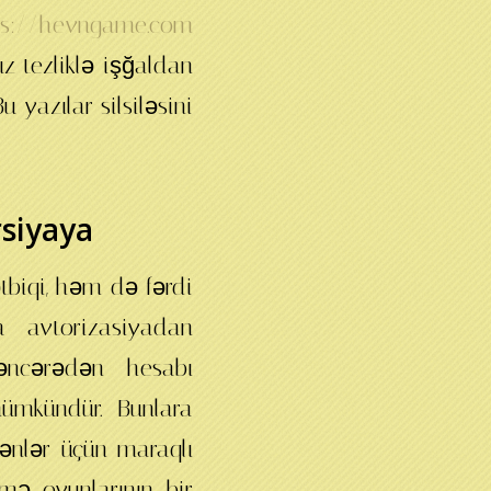
ps://hevngame.com
z tezliklə işğaldan
yazılar silsiləsini
rsiyaya
tbiqi, həm də fərdi
a avtorizasiyadan
əncərədən hesabı
ümkündür. Bunlara
əyənlər üçün maraqlı
mə oyunlarının bir