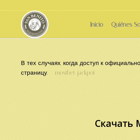
Inicio
Quiénes S
В тех случаях, когда доступ к официаль
страницу. –
mostbet jackpot
Скачать M