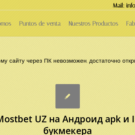
Mail: in
omos
Puntos de venta
Nuestros Productos
Fab
ному сайту через ПК невозможен, достаточно от
ostbet UZ на Андроид apk и 
букмекера