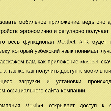
зовать мобильное приложение, ведь оно 
ройств, эргономично и регулярно получает 
что весь функционал Mostbet APK будет 
еку, который узбекский язык понимает луч
асскажем вам, как приложение MostBet скач
, а так же как получить доступ к мобильной
цесс загрузки и установки происхо
ем официального сайта компании.
компания Mostbet открывает доступ к 