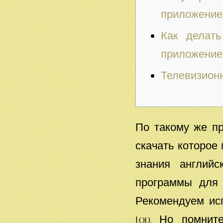
приложение
Как делать
приложение
Телевизион
По такому же пр
скачать которое
знания английс
программы для 
Рекомендуем исп
top. Но помнит