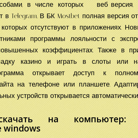
собами, в числе которых — веб-версия, 
 в Telegram. В БК Mostbet полная версия о
 которых отсутствуют в приложениях. Но
стниками программы лояльности с эксп
повышенных коэффициентах. Также в пр
ладку казино и играть в слоты или на
ограмма открывает доступ к полном
сайта на телефоне или планшете. Адапти
ьных устройств открывается автоматически
скачать на компьютер: б
 windows