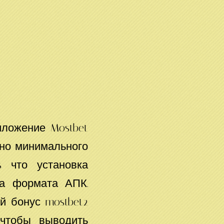
иложение Mostbet
чно минимального
s что установка
ла формата АПК.
й бонус mostbet2
 чтобы выводить