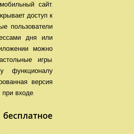
мобильный сайт,
ткрывает доступ к
вые пользователи
рессами дня или
иложении можно
стольные игры.
у функционалу
рованная версия
 при входе.
есплатное