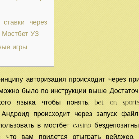
 ставки через
 Мостбет УЗ
ные игры
инципу авторизация происходит через пр
 можно было по инструкции выше. Достато
кого языка, чтобы понять, bet on sport
Андроид происходит через запуск фай
ользовать в мостбет casino бездепозитны
е, что вам придется отыграть вейджер,