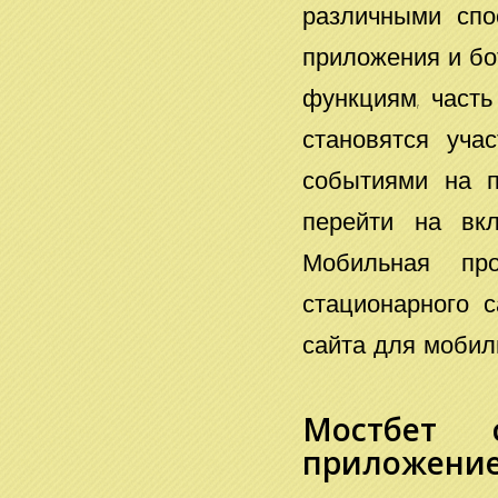
различными спо
приложения и бот
функциям, часть
становятся уча
событиями на 
перейти на вк
Мобильная пр
стационарного 
сайта для мобил
Мостбет 
приложение