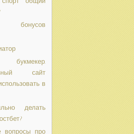
 спорт общий
?
а бонусов
иатор
 букмекер.
льный сайт
использовать в
льно делать
остбет?
е вопросы про