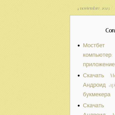
/
4 noviembre, 2023
Con
Мостбет 
компьютер
приложение
Скачать M
Андроид ap
букмекера
Скачать 
Андроид 