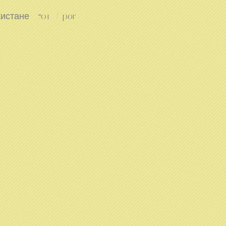
/
стане - 701
por