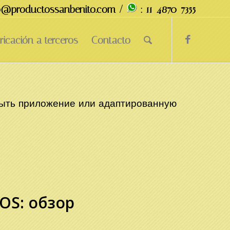
fo@productossanbenito.com /
: 11-4870-7355
ricación a terceros
Contacto
крыть приложение или адаптированную
IOS: обзор