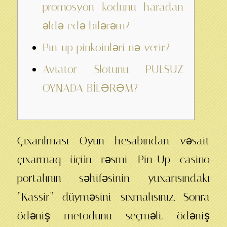
promosyon kodunu haradan
əldə edə bilərəm?
Pin-up pinkoinləri nə verir?
Aviator Slotunu PULSUZ
OYNADA BİLƏRƏM?
Çıxarılması Oyun hesabından vəsait
çıxarmaq üçün rəsmi Pin-Up casino
portalının səhifəsinin yuxarısındakı
“Kassir” düyməsini sıxmalısınız. Sonra
ödəniş metodunu seçməli, ödəniş