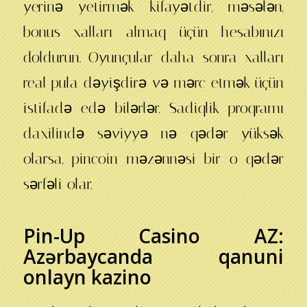
yerinə yetirmək kifayətdir, məsələn,
bonus xalları almaq üçün hesabınızı
doldurun. Oyunçular daha sonra xalları
real pula dəyişdirə və mərc etmək üçün
istifadə edə bilərlər. Sadiqlik proqramı
daxilində səviyyə nə qədər yüksək
olarsa, pincoin məzənnəsi bir o qədər
sərfəli olar.
Pin-Up Casino AZ:
Azərbaycanda qanuni
onlayn kazino