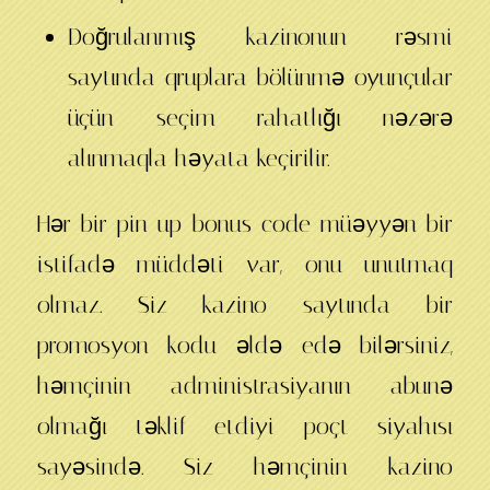
Doğrulanmış kazinonun rəsmi
saytında qruplara bölünmə oyunçular
üçün seçim rahatlığı nəzərə
alınmaqla həyata keçirilir.
Hər bir pin up bonus code müəyyən bir
istifadə müddəti var, onu unutmaq
olmaz. Siz kazino saytında bir
promosyon kodu əldə edə bilərsiniz,
həmçinin administrasiyanın abunə
olmağı təklif etdiyi poçt siyahısı
sayəsində. Siz həmçinin kazino