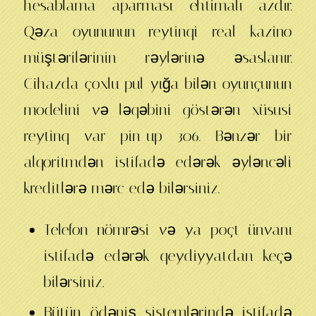
hesablama aparması ehtimalı azdır.
Qəza oyununun reytinqi real kazino
müştərilərinin rəylərinə əsaslanır.
Cihazda çoxlu pul yığa bilən oyunçunun
modelini və ləqəbini göstərən xüsusi
reytinq var pin-up 306. Bənzər bir
alqoritmdən istifadə edərək əyləncəli
kreditlərə mərc edə bilərsiniz.
Telefon nömrəsi və ya poçt ünvanı
istifadə edərək qeydiyyatdan keçə
bilərsiniz.
Bütün ödəniş sistemlərində istifadə