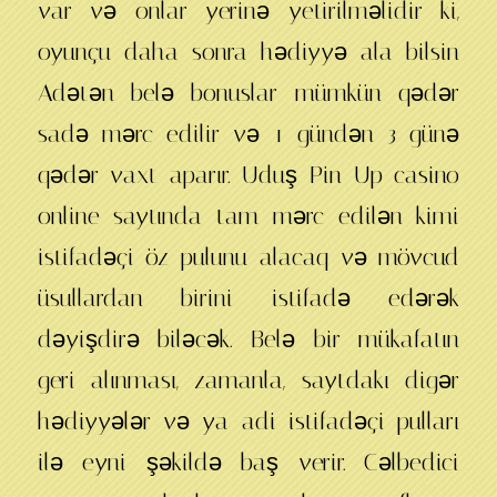
var və onlar yerinə yetirilməlidir ki,
oyunçu daha sonra hədiyyə ala bilsin
Adətən belə bonuslar mümkün qədər
sadə mərc edilir və 1 gündən 3 günə
qədər vaxt aparır. Uduş Pin Up casino
online saytında tam mərc edilən kimi
istifadəçi öz pulunu alacaq və mövcud
üsullardan birini istifadə edərək
dəyişdirə biləcək. Belə bir mükafatın
geri alınması, zamanla, saytdakı digər
hədiyyələr və ya adi istifadəçi pulları
ilə eyni şəkildə baş verir. Cəlbedici