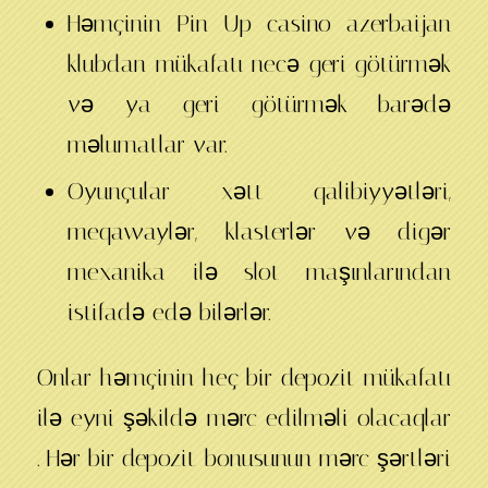
Həmçinin Pin Up casino azerbaijan
klubdan mükafatı necə geri götürmək
və ya geri götürmək barədə
məlumatlar var.
Oyunçular xətt qalibiyyətləri,
meqawaylər, klasterlər və digər
mexanika ilə slot maşınlarından
istifadə edə bilərlər.
Onlar həmçinin heç bir depozit mükafatı
ilə eyni şəkildə mərc edilməli olacaqlar
. Hər bir depozit bonusunun mərc şərtləri