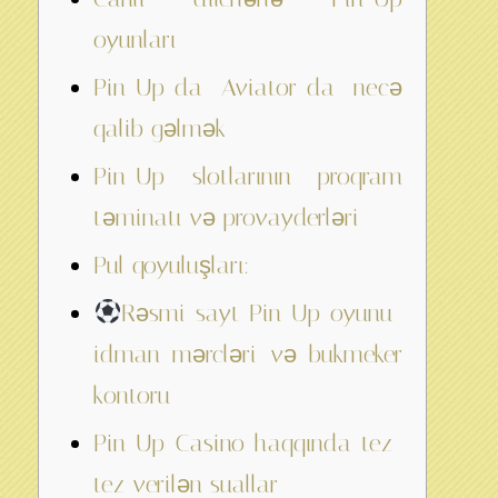
oyunları
Pin-Up-da Aviator-da necə
qalib gəlmək
Pin-Up slotlarının proqram
təminatı və provayderləri
Pul qoyuluşları:
Rəsmi sayt Pin Up oyunu-
idman mərcləri və bukmeker
kontoru
Pin Up Casino haqqında tez-
tez verilən suallar