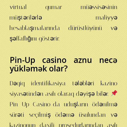
virtual qumar müəssisəsinin
müştərilərlə maliyyə
hesablaşmalarında dürüstlüyünü və
şəffaflığını göstərir.
Pin-Up casino aznu necə
yükləmək olar?
Dəqiq identifikasiya tələbləri kazino
siyasətindən asılı olaraq dəyişə bilər.
Pin Up Casino-da uduşların ödənilmə
sürəti seçilmiş ödəmə üsulundan və
kazinonun daxili prosedurlarından asılı