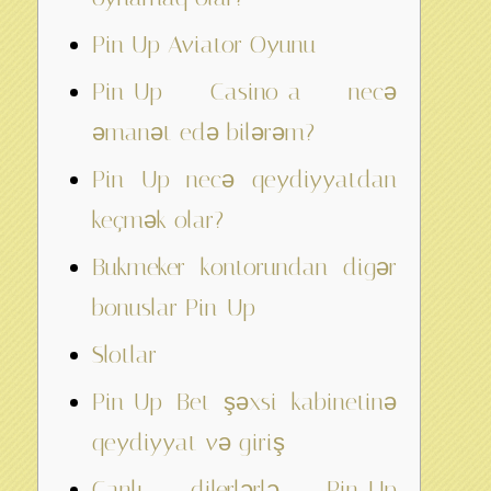
Pin Up Aviator Oyunu
Pin-Up Casino-a necə
əmanət edə bilərəm?
Pin Up necə qeydiyyatdan
keçmək olar?
Bukmeker kontorundan digər
bonuslar Pin-Up
Slotlar
Pin-Up Bet şəxsi kabinetinə
qeydiyyat və giriş
Canlı dilerlərlə Pin-Up