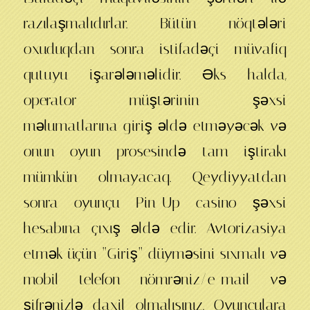
razılaşmalıdırlar. Bütün nöqtələri
oxuduqdan sonra istifadəçi müvafiq
qutuyu işarələməlidir. Əks halda,
operator müştərinin şəxsi
məlumatlarına giriş əldə etməyəcək və
onun oyun prosesində tam iştirakı
mümkün olmayacaq. Qeydiyyatdan
sonra oyunçu Pin-Up casino şəxsi
hesabına çıxış əldə edir. Avtorizasiya
etmək üçün “Giriş” düyməsini sıxmalı və
mobil telefon nömrəniz/e-mail və
şifrənizlə daxil olmalısınız. Oyunçulara