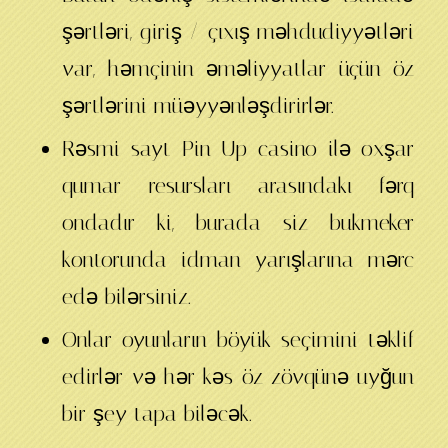
şərtləri, giriş / çıxış məhdudiyyətləri
var, həmçinin əməliyyatlar üçün öz
şərtlərini müəyyənləşdirirlər.
Rəsmi sayt Pin Up casino ilə oxşar
qumar resursları arasındakı fərq
ondadır ki, burada siz bukmeker
kontorunda idman yarışlarına mərc
edə bilərsiniz.
Onlar oyunların böyük seçimini təklif
edirlər və hər kəs öz zövqünə uyğun
bir şey tapa biləcək.