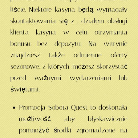
liście. Niektóre kasyna będą wymagały
skontaktowania się z . działem obsługi
klienta kasyna w celu otrzymania
bonusu bez depozytu. Na witrynie
znajdziesz także odmienne oferty
sezonowe, z których możesz skorzystać
przed ważnymi wydarzeniami lub
świętami.
Promocja Sobota Quest to doskonała
możliwość aby błyskawicznie
pomnożyć środki zgromadzone na