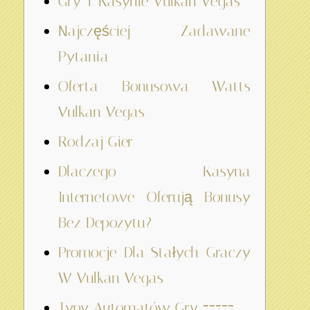
Gry T Kasynie Vulkan Vegas
Najczęściej Zadawane
Pytania
Oferta Bonusowa Watts
Vulkan Vegas
Rodzaj Gier
Dlaczego Kasyna
Internetowe Oferują Bonusy
Bez Depozytu?
Promocje Dla Stałych Graczy
W Vulkan Vegas
Typy Automatów Gry 77777