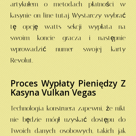
artykułem o metodach płatności w
kasynie on-line tutaj. Wystarczy wybrać
tę opcję watts sekcji wypłata na
swoim koncie gracza i następnie
wprowadzić numer swojej karty
Revolut.
Proces Wypłaty Pieniędzy Z
Kasyna Vulkan Vegas
Technologia konstruera zapewni, że nikt
nie będzie mógł uzyskać dostępu do
Twoich danych osobowych, takich jak