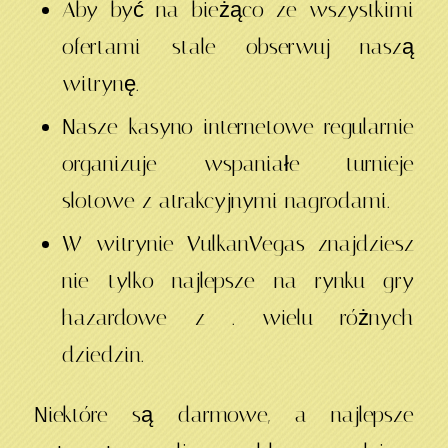
Aby być na bieżąco ze wszystkimi
ofertami stale obserwuj naszą
witrynę.
Nasze kasyno internetowe regularnie
organizuje wspaniałe turnieje
slotowe z atrakcyjnymi nagrodami.
W witrynie VulkanVegas znajdziesz
nie tylko najlepsze na rynku gry
hazardowe z . wielu różnych
dziedzin.
Niektóre są darmowe, a najlepsze