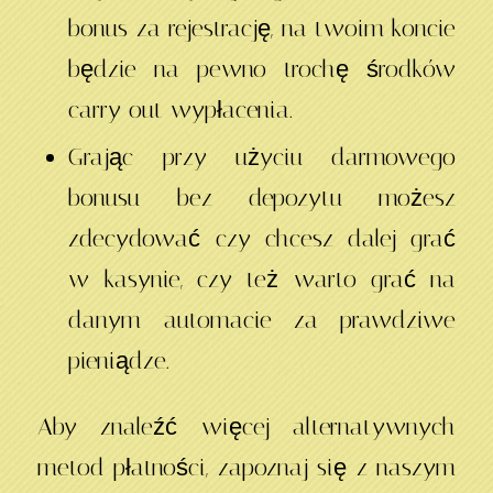
bonus za rejestrację, na twoim koncie
będzie na pewno trochę środków
carry out wypłacenia.
Grając przy użyciu darmowego
bonusu bez depozytu możesz
zdecydować czy chcesz dalej grać
w kasynie, czy też warto grać na
danym automacie za prawdziwe
pieniądze.
Aby znaleźć więcej alternatywnych
metod płatności, zapoznaj się z naszym