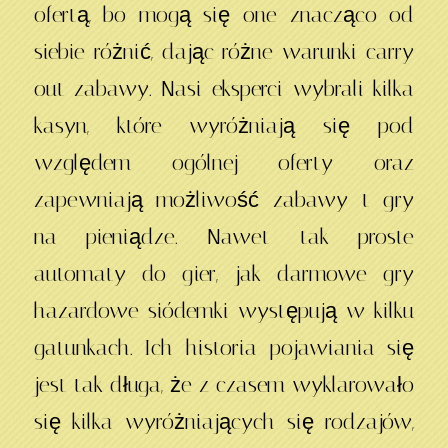
ofertą, bo mogą się one znacząco od
siebie różnić, dając różne warunki carry
out zabawy. Nasi eksperci wybrali kilka
kasyn, które wyróżniają się pod
względem ogólnej oferty oraz
zapewniają możliwość zabawy t gry
na pieniądze. Nawet tak proste
automaty do gier, jak darmowe gry
hazardowe siódemki występują w kilku
gatunkach. Ich historia pojawiania się
jest tak długa, że z czasem wyklarowało
się kilka wyróżniających się rodzajów,