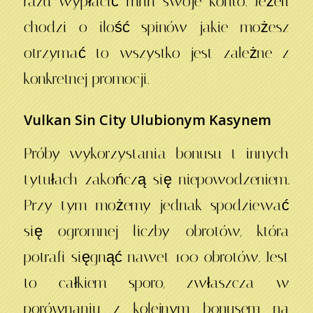
razu wypłacić mhh swoje konto. Jeżeli
chodzi o ilość spinów jakie możesz
otrzymać to wszystko jest zależne z
konkretnej promocji.
Vulkan Sin City Ulubionym Kasynem
Próby wykorzystania bonusu t innych
tytułach zakończą się niepowodzeniem.
Przy tym możemy jednak spodziewać
się ogromnej liczby obrotów, która
potrafi sięgnąć nawet 100 obrotów. Jest
to całkiem sporo, zwłaszcza w
porównaniu z kolejnym bonusem na