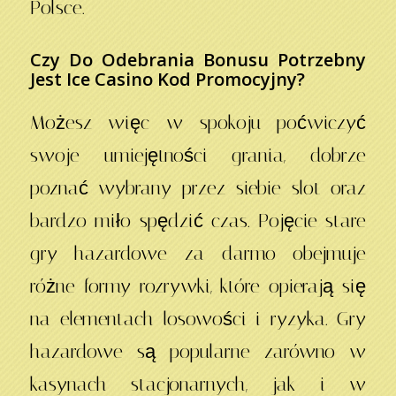
Polsce.
Czy Do Odebrania Bonusu Potrzebny
Jest Ice Casino Kod Promocyjny?
Możesz więc w spokoju poćwiczyć
swoje umiejętności grania, dobrze
poznać wybrany przez siebie slot oraz
bardzo miło spędzić czas. Pojęcie stare
gry hazardowe za darmo obejmuje
różne formy rozrywki, które opierają się
na elementach losowości i ryzyka. Gry
hazardowe są popularne zarówno w
kasynach stacjonarnych, jak i w