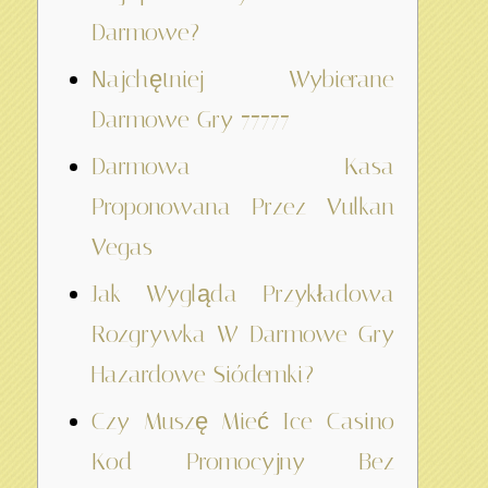
Darmowe?
Najchętniej Wybierane
Darmowe Gry 77777
Darmowa Kasa
Proponowana Przez Vulkan
Vegas
Jak Wygląda Przykładowa
Rozgrywka W Darmowe Gry
Hazardowe Siódemki?
Czy Muszę Mieć Ice Casino
Kod Promocyjny Bez