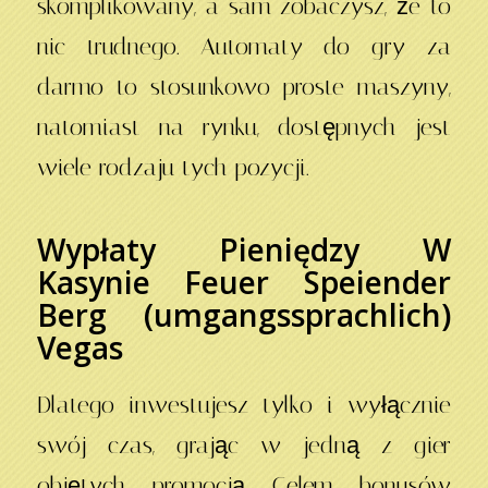
skomplikowany, a sam zobaczysz, że to
nic trudnego. Automaty do gry za
darmo to stosunkowo proste maszyny,
natomiast na rynku, dostępnych jest
wiele rodzaju tych pozycji.
Wypłaty Pieniędzy W
Kasynie Feuer Speiender
Berg (umgangssprachlich)
Vegas
Dlatego inwestujesz tylko i wyłącznie
swój czas, grając w jedną z gier
objętych promocją. Celem bonusów