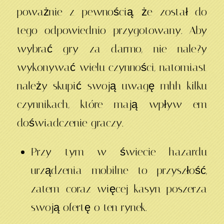
poważnie z pewnością, że został do
tego odpowiednio przygotowany. Aby
wybrać gry za darmo, nie nale?y
wykonywać wielu czynności, natomiast
należy skupić swoją uwagę mhh kilku
czynnikach, które mają wpływ em
doświadczenie graczy.
Przy tym w świecie hazardu
urządzenia mobilne to przyszłość,
zatem coraz więcej kasyn poszerza
swoją ofertę o ten rynek.