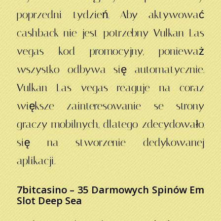
poprzedni tydzień. Aby aktywować
cashback nie jest potrzebny Vulkan Las
vegas kod promocyjny, ponieważ
wszystko odbywa się automatycznie.
Vulkan Las vegas reaguje na coraz
większe zainteresowanie se strony
graczy mobilnych, dlatego zdecydowało
się na stworzenie dedykowanej
aplikacji.
7bitcasino – 35 Darmowych Spinów Em
Slot Deep Sea