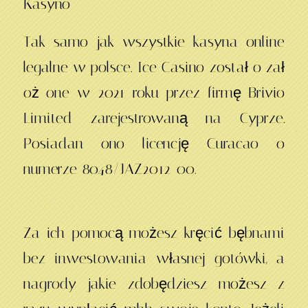
Kasyno
Tak samo jak wszystkie kasyna online
legalne w polsce. Ice Casino został o zał
oż one w 2021 roku przez firmę Brivio
Limited zarejestrowaną na Cyprze.
Posiadan ono licencję Curacao o
numerze 8048/JAZ2012-00.
Za ich pomocą możesz kręcić bębnami
bez inwestowania własnej gotówki, a
nagrody jakie zdobędziesz możesz z