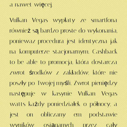
a nawet więcej.
Vulkan Vegas wypłaty ze smartfona
również są bardzo proste do wykonania,
poniewaz procedura jest identyczna jak
na komputerze stacjonarnym. Cashback
to be able to promocja, która dostarcza
zwrot środków z zakładów, które nie
poszły po Twojej myśli. Zwrot pieniędzy
następuje w kasynie Vulkan Vegas
watts każdy poniedziałek o północy, a
jest on obliczany em podstawie
wyników osiąganych przez cały