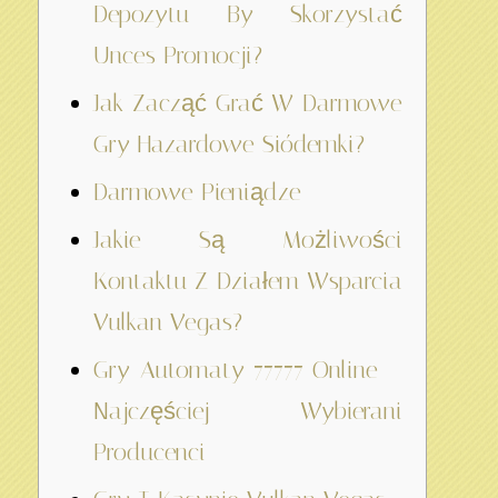
Depozytu By Skorzystać
Unces Promocji?
Jak Zacząć Grać W Darmowe
Gry Hazardowe Siódemki?
Darmowe Pieniądze
Jakie Są Możliwości
Kontaktu Z Działem Wsparcia
Vulkan Vegas?
Gry Automaty 77777 Online –
Najczęściej Wybierani
Producenci