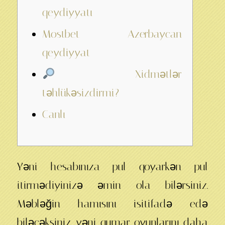
qeydiyyatı
Mostbet Azerbaycan
qeydiyyat
Xidmətlər
təhlükəsizdirmi?
Canlı
Yəni hesabınıza pul qoyarkən pul
itirmədiyinizə əmin ola bilərsiniz.
Məbləğin hamısını isitifadə edə
biləcəksiniz, yəni qumar oyunlarını daha