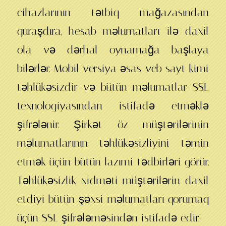
cihazlarının tətbiq mağazasından
quraşdıra, hesab məlumatları ilə daxil
ola və dərhal oynamağa başlaya
bilərlər. Mobil versiya əsas veb sayt kimi
təhlükəsizdir və bütün məlumatlar SSL
texnologiyasından istifadə etməklə
şifrələnir. Şirkət öz müştərilərinin
məlumatlarının təhlükəsizliyini təmin
etmək üçün bütün lazımi tədbirləri görür.
Təhlükəsizlik xidməti müştərilərin daxil
etdiyi bütün şəxsi məlumatları qorumaq
üçün SSL şifrələməsindən istifadə edir.