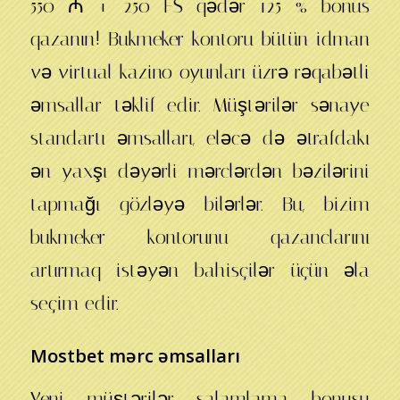
550 ₼ + 250 FS qədər 125 % bonus
qazanın! Bukmeker kontoru bütün idman
və virtual kazino oyunları üzrə rəqabətli
əmsallar təklif edir. Müştərilər sənaye
standartı əmsalları, eləcə də ətrafdakı
ən yaxşı dəyərli mərclərdən bəzilərini
tapmağı gözləyə bilərlər. Bu, bizim
bukmeker kontorunu qazanclarını
artırmaq istəyən bahisçilər üçün əla
seçim edir.
Mostbet mərc əmsalları
Yeni müştərilər salamlama bonusu