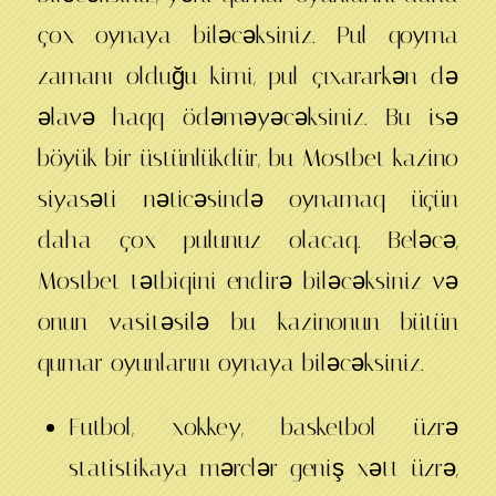
çox oynaya biləcəksiniz. Pul qoyma
zamanı olduğu kimi, pul çıxararkən də
əlavə haqq ödəməyəcəksiniz. Bu isə
böyük bir üstünlükdür, bu Mostbet kazino
siyasəti nəticəsində oynamaq üçün
daha çox pulunuz olacaq. Beləcə,
Mostbet tətbiqini endirə biləcəksiniz və
onun vasitəsilə bu kazinonun bütün
qumar oyunlarını oynaya biləcəksiniz.
Futbol, ​​xokkey, basketbol üzrə
statistikaya mərclər geniş xətt üzrə,