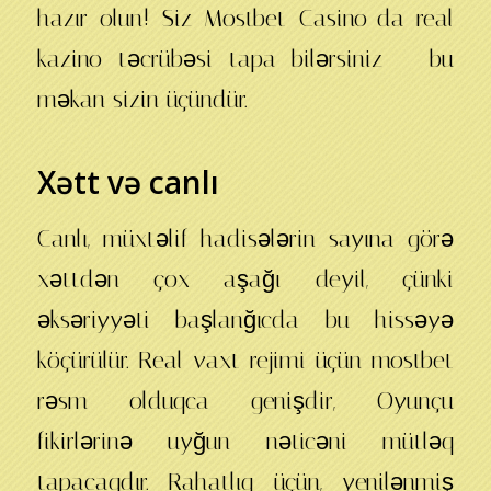
hazır olun! Siz Mostbet Casino-da real
kazino təcrübəsi tapa bilərsiniz – bu
məkan sizin üçündür.
Xətt və canlı
Canlı, müxtəlif hadisələrin sayına görə
xəttdən çox aşağı deyil, çünki
əksəriyyəti başlanğıcda bu hissəyə
köçürülür. Real vaxt rejimi üçün mostbet
rəsm olduqca genişdir, Oyunçu
fikirlərinə uyğun nəticəni mütləq
tapacaqdır. Rahatlıq üçün, yenilənmiş