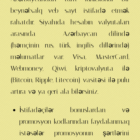
beynəlxalq veb sayt istifadə etmək
rahatdır. Siyahıda hesabın valyutaları
arasında – Azərbaycan dilində
(həmçinin rus, türk, ingilis dillərində)
məlumatlar var. Visa, MasterCard,
Webmoney, Qiwi, kriptovalyuta ilə
(Bitcoin, Ripple, Litecoin) vasitəsi ilə pulu
artıra və ya geri ala bilərsiniz.
İstifadəçilər bonuslardan və
promosyon kodlarından faydalanmaq
istəsələr promosyonun şərtlərini