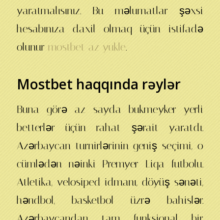
yaratmalısınız. Bu məlumatlar şəxsi
hesabınıza daxil olmaq üçün istifadə
olunur
mostbet az yukle
.
Mostbet haqqında rəylər
Buna görə az sayda bukmeyker yerli
betterlər üçün rahat şərait yaratdı.
Azərbaycan turnirlərinin geniş seçimi, o
cümlədən nəinki Premyer Liqa futbolu.
Atletika, velosiped idmanı, döyüş sənəti,
həndbol, basketbol üzrə bahislər.
Azərbaycandan tam funksional bir