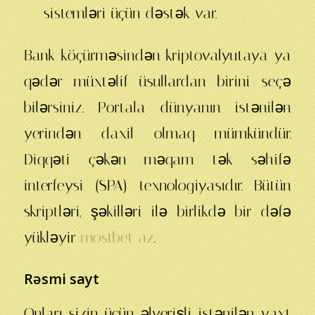
sistemləri üçün dəstək var.
Bank köçürməsindən kriptovalyutaya ya
qədər müxtəlif üsullardan birini seçə
bilərsiniz. Portala dünyanın istənilən
yerindən daxil olmaq mümkündür.
Diqqəti çəkən məqam tək səhifə
interfeysi (SPA) texnologiyasıdır. Bütün
skriptləri, şəkilləri ilə birlikdə bir dəfə
yükləyir
mostbet az
.
Rəsmi sayt
Onları sizin üçün əlverişli istənilən vaxt