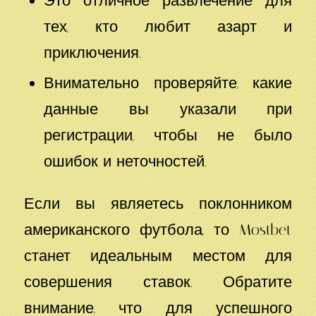
Это отличное развлечение для
тех, кто любит азарт и
приключения.
Внимательно проверяйте, какие
данные вы указали при
регистрации, чтобы не было
ошибок и неточностей.
Если вы являетесь поклонником
американского футбола, то Mostbet
станет идеальным местом для
совершения ставок. Обратите
внимание, что для успешного