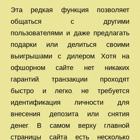
Эта редкая функция позволяет
общаться с другими
пользователями и даже предлагать
подарки или делиться своими
выигрышами с дилером. Хотя на
офшорном сайте нет никаких
гарантий, транзакции проходят
быстро и легко, не требуется
идентификация личности для
внесения депозита или снятия
денег. В самом верху главной
страницы сайта есть несколько