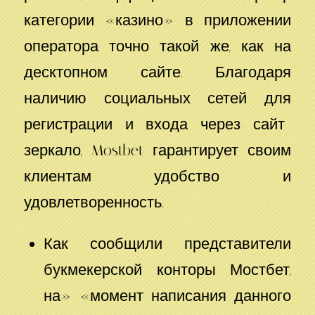
категории «казино» в приложении
оператора точно такой же, как на
десктопном сайте. Благодаря
наличию социальных сетей для
регистрации и входа через сайт-
зеркало, Mostbet гарантирует своим
клиентам удобство и
удовлетворенность.
Как сообщили представители
букмекерской конторы Мостбет,
на» «момент написания данного