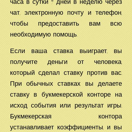
часа в сутки 7 дней в неделю через
чат, электронную почту и телефон,
чтобы предоставить вам всю
необходимую помощь.
Если ваша ставка выиграет, вы
получите деньги от человека,
который сделал ставку против вас.
При обычных ставках вы делаете
ставку в букмекерской конторе на
исход события или результат игры.
Букмекерская контора
устанавливает коэффициенты, и вы