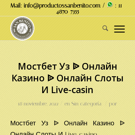
Mail: info@productossanbenito.com /
: 11-
4870-7355
Мостбет Уз ᐉ Онлайн
Казино ᐉ Онлайн Слоты
И Live-casin
/
/
18 noviembre, 2022
en
Sin categoría
por
Мостбет Уз ᐉ Онлайн Казино ᐉ
Онлайн Слоты И Live-casino