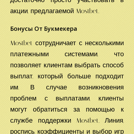
акции, предлагаемой Mostbet.
Бонусы От Букмекера
Mostbet сотрудничает с несколькими
платежными системами, что
позволяет клиентам выбрать способ
выплат, который больше подходит
им. В случае возникновения
проблем с выплатами, клиенты
могут обратиться за помощью к
службе поддержки Mostbet. Линия,
роспись, коэффициенты и выбор игр