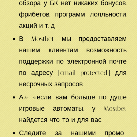
обзора у БК нет никаких бонусов,
фрибетов, программ лояльности,
акций и т. д.
В Mostbet мы предоставляем
нашим клиентам возможность
поддержки по электронной почте
по адресу [email protected] для
несрочных запросов.
А» «если вам больше по душе
игровые автоматы, у Mostbet
найдется что-то и для вас.
Следите за нашими промо-