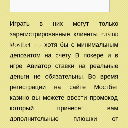
Играть в них могут только
зарегистрированные клиенты casino
Mostbet 777 хотя бы с минимальным
депозитом на счету. В покере и в
игре Авиатор ставки на реальные
деньги не обязательны. Во время
регистрации на сайте Мостбет
казино вы можете ввести промокод,
который принесет вам
дополнительные плюшки от