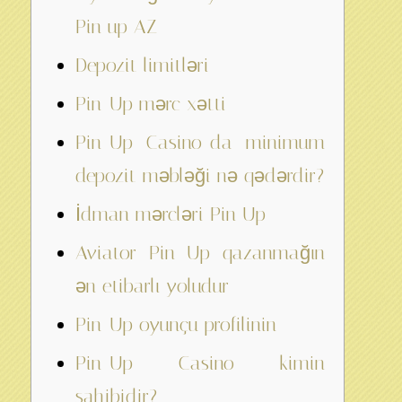
Pin up AZ
Depozit limitləri
Pin-Up mərc xətti
Pin-Up Casino-da minimum
depozit məbləği nə qədərdir?
İdman mərcləri Pin Up
Aviator Pin Up qazanmağın
ən etibarlı yoludur
Pin-Up oyunçu profilinin
Pin-Up Casino kimin
sahibidir?