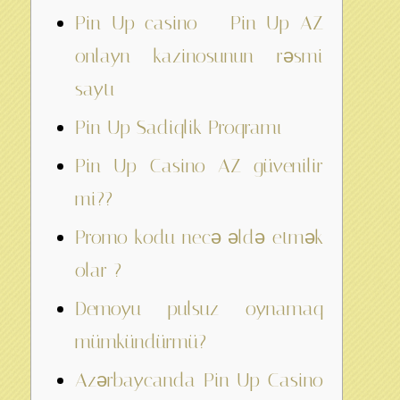
Pin Up casino – Pin Up AZ
onlayn kazinosunun rəsmi
saytı
Pin Up Sadiqlik Proqramı
Pin Up Casino AZ güvenilir
mi??
Promo kodu necə əldə etmək
olar ?
Demoyu pulsuz oynamaq
mümkündürmü?
Azərbaycanda Pin Up Casino