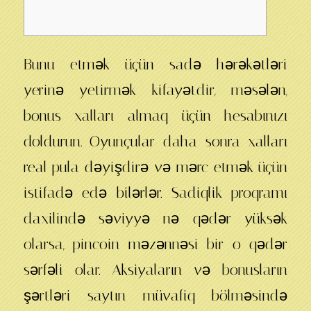
Bunu etmək üçün sadə hərəkətləri
yerinə yetirmək kifayətdir, məsələn,
bonus xalları almaq üçün hesabınızı
doldurun. Oyunçular daha sonra xalları
real pula dəyişdirə və mərc etmək üçün
istifadə edə bilərlər. Sadiqlik proqramı
daxilində səviyyə nə qədər yüksək
olarsa, pincoin məzənnəsi bir o qədər
sərfəli olar. Aksiyaların və bonusların
şərtləri saytın müvafiq bölməsində