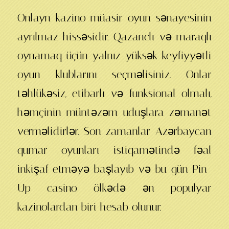
Onlayn kazino müasir oyun sənayesinin
ayrılmaz hissəsidir. Qazanclı və maraqlı
oynamaq üçün yalnız yüksək keyfiyyətli
oyun klublarını seçməlisiniz. Onlar
təhlükəsiz, etibarlı və funksional olmalı,
həmçinin müntəzəm uduşlara zəmanət
verməlidirlər. Son zamanlar Azərbaycan
qumar oyunları istiqamətində fəal
inkişaf etməyə başlayıb və bu gün Pin-
Up casino ölkədə ən populyar
kazinolardan biri hesab olunur.