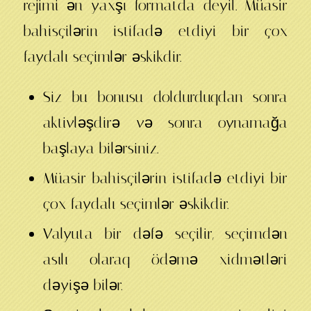
rejimi ən yaxşı formatda deyil. Müasir
bahisçilərin istifadə etdiyi bir çox
faydalı seçimlər əskikdir.
Siz bu bonusu doldurduqdan sonra
aktivləşdirə və sonra oynamağa
başlaya bilərsiniz.
Müasir bahisçilərin istifadə etdiyi bir
çox faydalı seçimlər əskikdir.
Valyuta bir dəfə seçilir, seçimdən
asılı olaraq ödəmə xidmətləri
dəyişə bilər.