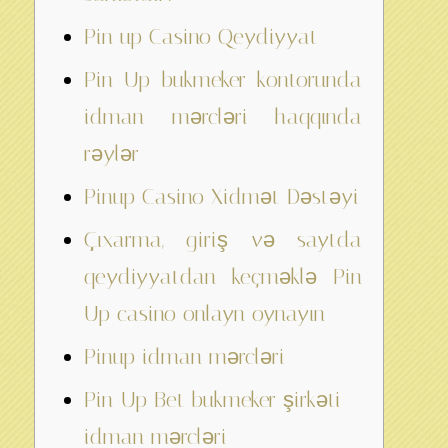
Pin up Casino Qeydiyyat
Pin Up bukmeker kontorunda
idman mərcləri haqqında
rəylər
Pinup Casino Xidmət Dəstəyi
Çıxarma, giriş və saytda
qeydiyyatdan keçməklə Pin
Up casino onlayn oynayın
Pinup idman mərcləri
Pin Up Bet bukmeker şirkəti –
idman mərcləri