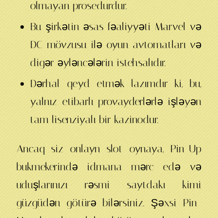
olmayan prosedurdur.
Bu şirkətin əsas fəaliyyəti Marvel və
DC mövzusu ilə oyun avtomatları və
digər əyləncələrin istehsalıdır.
Dərhal qeyd etmək lazımdır ki, bu,
yalnız etibarlı provayderlərlə işləyən
tam lisenziyalı bir kazinodur.
Ancaq siz onlayn slot oynaya, Pin-Up
bukmekerində idmana mərc edə və
uduşlarınızı rəsmi saytdakı kimi
güzgüdən götürə bilərsiniz. Şəxsi Pin-