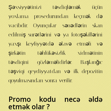
Şəxsiyyətinizi təsdiqləmək üçün
yoxlama prosedurundan keçmək də
vacibdir. Oyunçular sənədlərin skan
edilmiş surətlərini və ya fotoşəkillərini
yaxşı keyfiyyətdə əlavə etməli və
şirkətin təhlükəsizlik xidmətinin
təsdiqini gözləməlidirlər. Başlanğıc
təşviqi qeydiyyatdan və ilk depozitin
qoyulmasından sonra verilir.
Promo kodu necə əldə
etmək olar ?