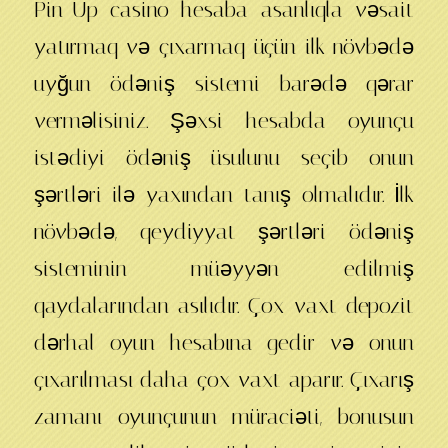
Pin-Up casino hesaba asanlıqla vəsait
yatırmaq və çıxarmaq üçün ilk növbədə
uyğun ödəniş sistemi barədə qərar
verməlisiniz. Şəxsi hesabda oyunçu
istədiyi ödəniş üsulunu seçib onun
şərtləri ilə yaxından tanış olmalıdır. İlk
növbədə, qeydiyyat şərtləri ödəniş
sisteminin müəyyən edilmiş
qaydalarından asılıdır. Çox vaxt depozit
dərhal oyun hesabına gedir və onun
çıxarılması daha çox vaxt aparır. Çıxarış
zamanı oyunçunun müraciəti, bonusun