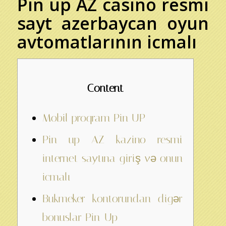
Pin up AZ casino resmi
sayt azerbaycan oyun
avtomatlarının icmalı
Content
Mobil proqram Pin UP
Pin up AZ kazino resmi
internet saytına giriş və onun
icmalı
Bukmeker kontorundan digər
bonuslar Pin-Up