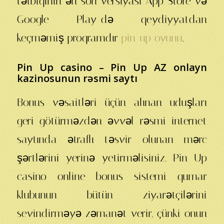
tətbiqinin ən son versiyası App Store və
Google Play-də qeydiyyatdan
keçməmiş proqramdır
pin-up oyunu
.
Pin Up casino – Pin Up AZ onlayn
kazinosunun rəsmi saytı
Bonus vəsaitləri üçün alınan uduşları
geri götürməzdən əvvəl rəsmi internet
saytında ətraflı təsvir olunan mərc
şərtlərini yerinə yetirməlisiniz. Pin Up
casino online bonus sistemi qumar
klubunun bütün ziyarətçilərini
sevindirməyə zəmanət verir, çünki onun