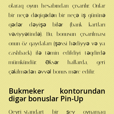
olaraq oyun hesabından çıxarılır. Onlar
bir neçə dəqiqədən bir neçə iş gününə
qədər dəyişə bilər (bank kartları
vəziyyətində). Bu, bonusun çıxarılması
onun öz qaydaları (şəxsi hədiyyə və ya
cashback) ilə təmin edildiyi təqdirdə
mümkündür. Əksər hallarda, geri
çəkilmədən əvvəl bonus mərc edilir.
Bukmeker kontorundan
digər bonuslar Pin-Up
Qeyri-standart bir şey oynamaq