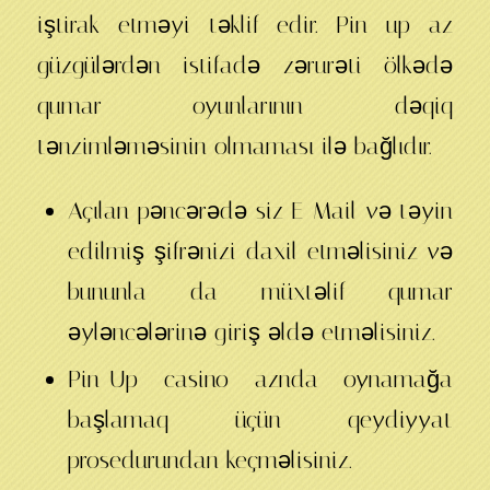
iştirak etməyi təklif edir. Pin up az
güzgülərdən istifadə zərurəti ölkədə
qumar oyunlarının dəqiq
tənzimləməsinin olmaması ilə bağlıdır.
Açılan pəncərədə siz E-Mail və təyin
edilmiş şifrənizi daxil etməlisiniz və
bununla da müxtəlif qumar
əyləncələrinə giriş əldə etməlisiniz.
Pin-Up casino aznda oynamağa
başlamaq üçün qeydiyyat
prosedurundan keçməlisiniz.