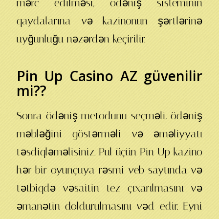
mərc edilməsi, ödəniş sisteminin
qaydalarına və kazinonun şərtlərinə
uyğunluğu nəzərdən keçirilir.
Pin Up Casino AZ güvenilir
mi??
Sonra ödəniş metodunu seçməli, ödəniş
məbləğini göstərməli və əməliyyatı
təsdiqləməlisiniz. Pul üçün Pin Up kazino
hər bir oyunçuya rəsmi veb saytında və
tətbiqdə vəsaitin tez çıxarılmasını və
əmanətin doldurulmasını vəd edir. Eyni