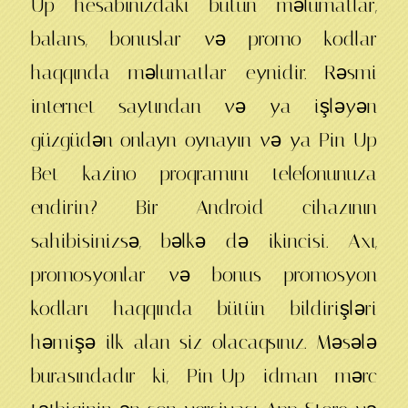
Up hesabınızdakı bütün məlumatlar,
balans, bonuslar və promo kodlar
haqqında məlumatlar eynidir. Rəsmi
internet saytından və ya işləyən
güzgüdən onlayn oynayın və ya Pin-Up
Bet kazino proqramını telefonunuza
endirin? Bir Android cihazının
sahibisinizsə, bəlkə də ikincisi. Axı,
promosyonlar və bonus promosyon
kodları haqqında bütün bildirişləri
həmişə ilk alan siz olacaqsınız. Məsələ
burasındadır ki, Pin-Up idman mərc