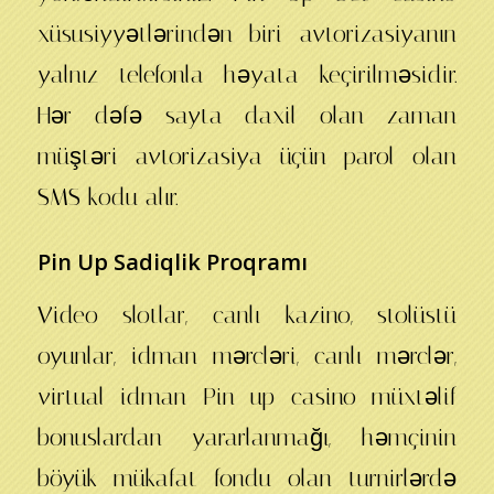
xüsusiyyətlərindən biri avtorizasiyanın
yalnız telefonla həyata keçirilməsidir.
Hər dəfə sayta daxil olan zaman
müştəri avtorizasiya üçün parol olan
SMS kodu alır.
Pin Up Sadiqlik Proqramı
Video slotlar, canlı kazino, stolüstü
oyunlar, idman mərcləri, canlı mərclər,
virtual idman Pin up casino müxtəlif
bonuslardan yararlanmağı, həmçinin
böyük mükafat fondu olan turnirlərdə